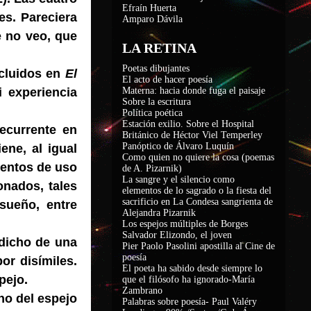
Efraín Huerta
es. Pareciera
Amparo Dávila
e no veo, que
LA RETINA
Poetas dibujantes
ncluidos en
El
El acto de hacer poesía
 experiencia
Materna: hacia donde fuga el paisaje
Sobre la escritura
Política poética
Estación exilio. Sobre el Hospital
ecurrente en
Británico de Héctor Viel Temperley
Panóptico de Álvaro Luquín
ene, al igual
Como quien no quiere la cosa (poemas
mentos de uso
de A. Pizarnik)
La sangre y el silencio como
onados, tales
elementos de lo sagrado o la fiesta del
sacrificio en La Condesa sangrienta de
 sueño, entre
Alejandra Pizarnik
Los espejos múltiples de Borges
Salvador Elizondo, el joven
 dicho de una
Pier Paolo Pasolini apostilla al Cine de
poesía
or disímiles.
El poeta ha sabido desde siempre lo
pejo.
que el filósofo ha ignorado-María
Zambrano
no del espejo
Palabras sobre poesía- Paul Valéry