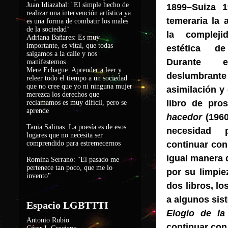
Juan Idiazabal: ¨El simple hecho de
1899–Suiza 
realizar una intervención artística ya
temeraria la 
es una forma de combatir los males
de la sociedad
¨
la complejid
Adriana Bañares: Es muy
importante, es vital, que todas
estética d
salgamos a la calle y nos
Durante e
manifestemos
Mere Echague: Aprender a leer y
deslumb
releer todo el tiempo a un sociedad
que no cree que yo ni ninguna mujer
asimilación y 
merezca los derechos que
libro de pro
reclamamos es muy difícil, pero se
aprende
hacedor
(1960
Tania Salinas: La poesía es de esos
necesidad 
lugares que no necesita ser
comprendido para estremecernos
continuar con
igual manera q
Romina Serrano: "El pasado me
pertenece tan poco, que me lo
por su limpie
invento"
dos libros, lo
a algunos sis
Espacio LGBTTTI
Elogio de l
Antonio Rubio
continuar con