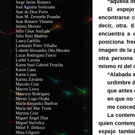
“aquella o
Jorge Javier Romero
José Agustín Solórzano
El espejo
Juan de Dios Porto
Juan M. Zermeño Posadas
encontrarse c
Juan Romero Vinueza
decir, otra.
Julieta Moreno
Julio César Andrade
encuentra a 
Julio Ruíz Monroy
Laura Carrillo
posiciona fre
Leonardo Pinto Villalba
imagen de la 
Lisbeth Alexandra Oña Morales
Lucas Rodríguez Fierro
otra persona
Luriel Lavista
Karen Itzel Gabriel Froylán
mismo ni del o
Karen Cano
“Alabada se
Karen Lima
Karina Zavaleta
urdimbre d
Marcelo Cruz
Marcos Leiva
que antes 
Mauricio Rodríguez
en que no 
Merari Lugo Ocaña
María Alejandra Buelvas
me concede
María del Mar Tizón
Martina Cruz
La contem
Miguel Ángel Díaz
quien contemp
Miguel Yurivilca
Míkel F. Deltoya
espejo tambi
Mina Gligoric