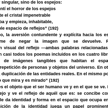
 singular, sino de los espejos:
ntí el horror de los espejos
e el cristal impenetrable
a y empieza, inhabitable,
le espacio de reflejos” (192)
o, la aversión contundente y explícita hacia los 
irme de negar la imagen que se devuelve. P
n visual del reflejo —ambas palabras relacionada
 casi todos los poemas incluidos en los cuatro lib
ón de imágenes tangibles que habitan el espa
repetición de personas y objetos del universo. En ot
a duplicación de las entidades reales. En el mismo p
o que mira y es mirado” (192)
es el objeto que el ser humano ve y en el que se ve.
ejo y ve el reflejo de aquél que es: se concibe c
le da identidad y forma en el espacio que ocupa en
nición de la identidad juega un papel prominen