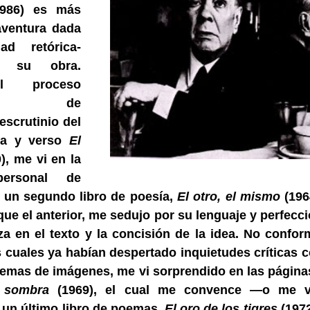
1986) es más
aventura dada
ad retórica-
e su obra.
l proceso
rante de
escrutinio del
sa y verso
El
), me vi en la
personal de
 un segundo libro de poesía,
El otro, el mismo
(1964
ue el anterior, me sedujo por su lenguaje y perfecció
za en el texto y la concisión de la idea. No confo
s cuales ya habían despertado inquietudes críticas c
temas de imágenes, me vi sorprendido en las página
a sombra
(1969), el cual me convence —o me 
 un último libro de poemas,
El oro de los tigres
(1972