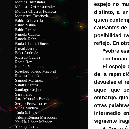
Mónica Hernández
espejo no mue
Mónica I Ortiz González
Mónica Olivares Fonseca
distinto, a u
Monserrat Castañeda
quien contemp
Pablo Echeverría
Pablo Natale
causantes de l
Pablo Piceno
Pamela Cuenca
posibilidad r
Pamela Rahn
reflejo. En ot
Paola Llamas Dinero
Pascal Jorratt
“sobre esa
Polet Andrade
Ricardo Guerra
continuame
Roma Rey
El espejo 
Román Villalobos
Roselbet Toledo Mayoral
de la repetic
Roxana Landívar
Samuel Martínez
devuelve el re
Sandra Santos
aquél que se
Santiago Grijalva
Sara Ferro
embargo, que 
Sara Montaño Escobar
Sergio Pérez Torres
otras palabra
Silvia Madero
intermedio en
Tania Salinas
Valeria Román Marroquín
siguiente frag
Xel-Ha López Méndez
Yobany García
“¿Por qué 