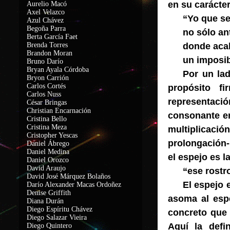
en su carácter
Aurelio Macó
Axel Velazco
“Yo que se
Azul Chávez
Begoña Parra
no sólo ant
Berta García Faet
Brenda Torres
donde acab
Brandon Moran
un imposib
Bruno Darío
Bryan Ayala Córdoba
Por un lad
Bryon Carrión
Carlos Cortés
propósito f
Carlos Nuss
representació
César Bringas
Christian Encarnación
consonante en
Cristina Bello
Cristina Meza
multiplicaci
Cristopher Yescas
prolongación-
Daniel Ábrego
Daniel Medina
el espejo es l
Daniel Orozco
David Araujo
“ese rostr
David José Márquez Bolaños
El espejo 
Darío Alexander Macas Ordoñez
Denise Griffith
asoma al esp
Diana Durán
Diego Espíritu Chávez
concreto que 
Diego Salazar Vieira
Aquí la defi
Diego Quintero