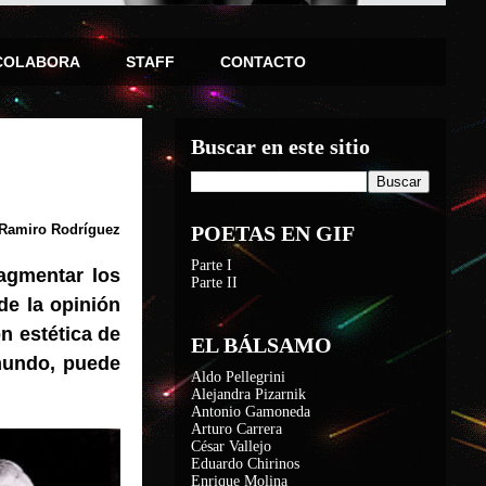
COLABORA
STAFF
CONTACTO
Buscar en este sitio
Ramiro Rodríguez
POETAS EN GIF
Parte I
ragmentar los
Parte II
de la opinión
ón estética de
EL BÁLSAMO
mundo, puede
Aldo Pellegrini
Alejandra Pizarnik
Antonio Gamoneda
Arturo Carrera
César Vallejo
Eduardo Chirinos
Enrique Molina