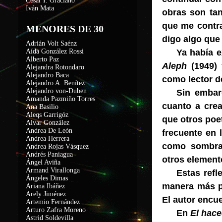
César I. Graciano
Iván Mata
obras son tan
que me contra
MENORES DE 30
digo algo que 
Adrián Volt Saénz
Aída González Rossi
Ya había e
Alberto Paz
Aleph
(1949)
Alejandra Rotondaro
Alejandro Baca
como lector d
Alejandro A. Benítez
Alejandro von-Duben
Sin embar
Amanda Pazmiño Torres
cuanto a crea
Ana Basilio
Aleqs Garrigóz
que otros poe
Alvar González
Andrea De León
frecuente en 
Andrea Herrera
como sombra, 
Andrea Rojas Vásquez
Andrés Paniagua
otros element
Ángel Aviña
Armand Virallonga
Estas refl
Ángeles Dimas
manera más pr
Ariana Ibáñez
Arely Jiménez
El autor encu
Artemio Fernández
Arturo Zafra Moreno
En
El hac
Astrid Soldevilla