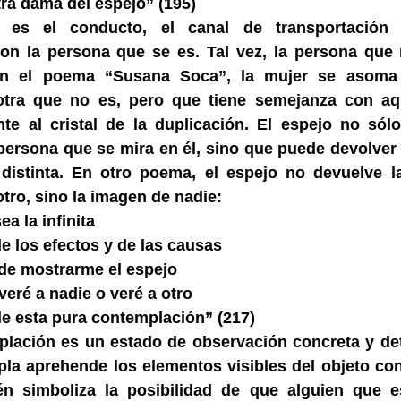
tra dama del espejo” (195)
 es el conducto, el canal de transportación 
on la persona que se es. Tal vez, la persona que
 En el poema “Susana Soca”, la mujer se asoma
otra que no es, pero que tiene semejanza con aq
nte al cristal de la duplicación. El espejo no sól
persona que se mira en él, sino que puede devolver
 distinta. En otro poema, el espejo no devuelve l
tro, sino la imagen de nadie:
a la infinita
e los efectos y de las causas
de mostrarme el espejo
veré a nadie o veré a otro
 esta pura contemplación” (217)
plación es un estado de observación concreta y de
la aprehende los elementos visibles del objeto co
én simboliza la posibilidad de que alguien que e