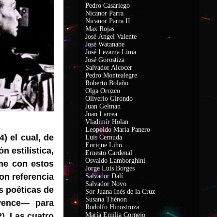
Pedro Casariego
Nicanor Parra
Nicanor Parra II
Max Rojas
José Ángel Valente
José Watanabe
José Lezama Lima
José Gorostiza
Salvador Alcocer
Pedro Montealegre
Roberto Bolaño
Olga Orozco
Oliverio Girondo
Juan Gelman
Juan Larrea
Vladimír Holan
Leopoldo María Panero
) el cual, de
Luis Cernuda
Enrique Lihn
n estilística,
Ernesto Cardenal
Osvaldo Lamborghini
rme con estos
Jorge Luis Borges
on referencia
Salvador Dalí
Salvador Novo
s poéticas de
Sor Juana Inés de la Cruz
Susana Thénon
vence— para
Rodolfo Hinostroza
). Las cuatro
María Emilia Cornejo