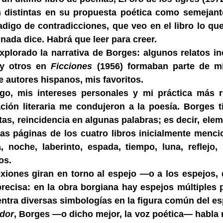
 distintas en su propuesta poética como semejant
digo de contradicciones, que veo en el libro lo qu
nada dice. Habrá que leer para creer.
xplorado la narrativa de Borges: algunos relatos i
 y otros en
Ficciones
(1956) formaban parte de mi
e autores hispanos, mis favoritos.
go, mis intereses personales y mi práctica más r
ción literaria me condujeron a la poesía. Borges ti
tas, reincidencia en algunas palabras; es decir, ele
las páginas de los cuatro libros inicialmente menci
noche, laberinto, espada, tiempo, luna, reflejo,
os.
exiones giran en torno al espejo —o a los espejos,
ecisa: en la obra borgiana hay espejos múltiples p
entra diversas simbologías en la figura común del es
edor
, Borges —o dicho mejor, la voz poética— habla 