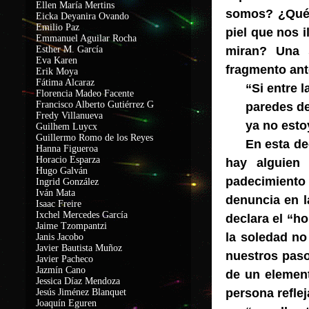
Ellen María Mertins
somos? ¿Qué 
Eicka Deyanira Ovando
Emilio Paz
piel que nos 
Emmanuel Aguilar Rocha
Esther M. García
miran? Una s
Eva Karen
fragmento ant
Erik Moya
Fátima Alcaraz
“Si entre l
Florencia Madeo Facente
Francisco Alberto Gutiérrez G
paredes de
Fredy Villanueva
ya no esto
Guilhem Luycx
Guillermo Romo de los Reyes
En esta de
Hanna Figueroa
Horacio Esparza
hay alguien
Hugo Galván
padecimiento
Ingrid González
Iván Mata
denuncia en l
Isaac Freire
Ixchel Mercedes García
declara el “ho
Jaime Tzompantzi
la soledad no
Janis Jacobo
Javier Bautista Muñoz
nuestros paso
Javier Pacheco
Jazmín Cano
de un element
Jessica Díaz Mendoza
persona refle
Jesús Jiménez Blanquet
Joaquín Eguren