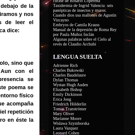
curase de Rosario Loperena
debajo de la
Taxidermia de Ingrid Valencia: seis
panópticas de insectos y muros.
miramos y nos
Cuando dios usa mallones de Agustín
Vizcayno
s de leer el
Embryos de Camila Krauss
ca dice:
Manual de la depresión de Roma Rey
por Paula Muñoz Inclán
Algunas palabras sobre el Cielo al
revés de Claudio Archubi
LENGUA SUELTA
olo, sino que
Adrienne Rich
 Aun con el
Charles Bukowski
Charles Baudelaure
presencia se
Dylan Thomas
Wystan Hugh Auden
este poema se
Elizabeth Bishop
Emily Dickinson
entorno físico
Erica Jong
 que acompaña
Friedrich Hölderlin
Tomas Tranströmer
el repetición
Mary Oliver
Marianne Moore
ro en éste la
Wislawa Szymborska
Laura Vazquez
Leonard Cohen