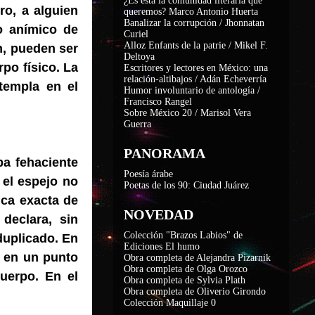
¿Es ésta la comunidad literaria que
ro, a alguien
queremos? Marco Antonio Huerta
Banalizar la corrupción / Jhonnatan
do anímico de
Curiel
Alloz Enfants de la patrie / Mikel F.
n, pueden ser
Deltoya
po físico. La
Escritores y lectores en México: una
relación-altibajos / Adán Echeverría
ntempla en el
Humor involuntario de antología /
Francisco Rangel
Sobre México 20 / Marisol Vera
Guerra
PANORAMA
ba fehaciente
Poesía árabe
 el espejo no
Poetas de los 90: Ciudad Juárez
ica exacta de
NOVEDAD
declara, sin
Colección "Brazos Labios" de
duplicado. En
Ediciones El humo
a en un punto
Obra completa de Alejandra Pizarnik
Obra completa de Olga Orozco
cuerpo. En el
Obra completa de Sylvia Plath
Obra completa de Oliverio Girondo
Colección Maquillaje 0