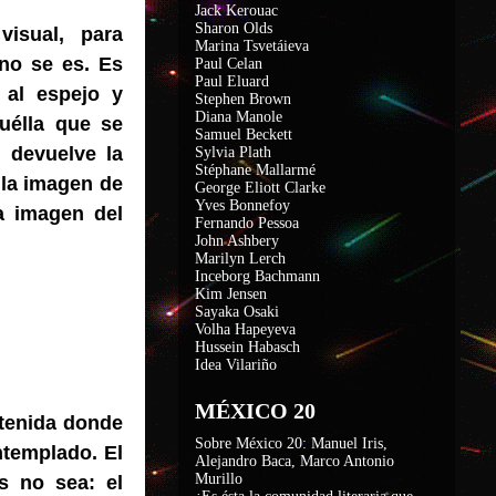
Jack Kerouac
Sharon Olds
visual, para
Marina Tsvetáieva
 no se es. Es
Paul Celan
Paul Eluard
 al espejo y
Stephen Brown
Diana Manole
uélla que se
Samuel Beckett
o devuelve la
Sylvia Plath
Stéphane Mallarmé
 la imagen de
George Eliott Clarke
Yves Bonnefoy
a imagen del
Fernando Pessoa
John Ashbery
Marilyn Lerch
Inceborg Bachmann
Kim Jensen
Sayaka Osaki
Volha Hapeyeva
Hussein Habasch
Idea Vilariño
MÉXICO 20
tenida donde
Sobre México 20: Manuel Iris,
ntemplado. El
Alejandro Baca, Marco Antonio
Murillo
s no sea: el