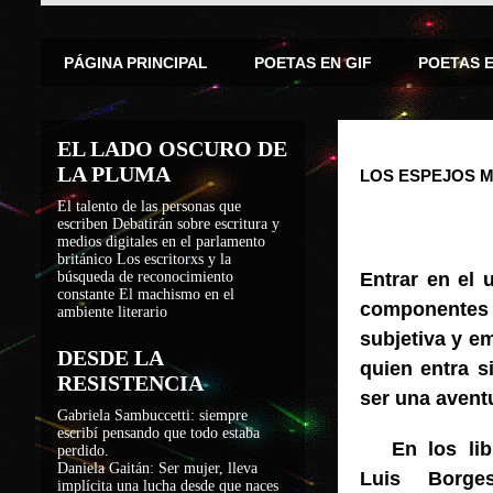
PÁGINA PRINCIPAL
POETAS EN GIF
POETAS 
EL LADO OSCURO DE
LA PLUMA
LOS ESPEJOS M
El talento de las personas que
escriben
Debatirán sobre escritura y
medios digitales en el parlamento
británico
Los escritorxs y la
búsqueda de reconocimiento
Entrar en el 
constante
El machismo en el
componentes d
ambiente literario
subjetiva y em
DESDE LA
quien entra 
RESISTENCIA
ser una avent
Gabriela Sambuccetti: siempre
escribí pensando que todo estaba
En los li
perdido.
Daniela Gaitán: Ser mujer, lleva
Luis Borges
implícita una lucha desde que naces