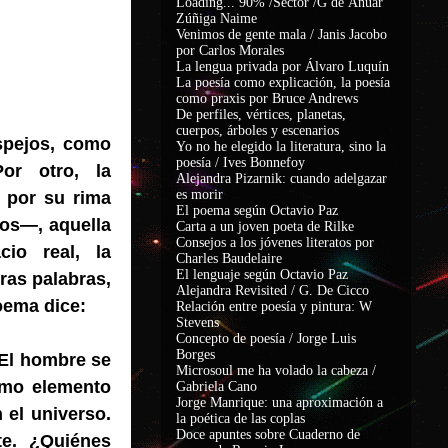
Loading... 90% /Sector /G de Ánuar
Zúñiga Naime
Venimos de gente mala / Janis Jacobo
por Carlos Morales
La lengua privada por Álvaro Luquín
La poesía como explicación, la poesía
como praxis por Bruce Andrews
De perfiles, vértices, planetas,
cuerpos, árboles y escenarios
espejos, como
Yo no he elegido la literatura, sino la
poesía / Ives Bonnefoy
or otro, la
Alejandra Pizarnik: cuando adelgazar
es morir
s por su rima
El poema según Octavio Paz
ros—, aquella
Carta a un joven poeta de Rilke
Consejos a los jóvenes literatos por
cio real, la
Charles Baudelaire
El lenguaje según Octavio Paz
ras palabras,
Alejandra Revisited / G. De Cicco
oema dice:
Relación entre poesía y pintura: W
Stevens
Concepto de poesía / Jorge Luis
Borges
 El hombre se
Microsoul me ha volado la cabeza /
omo elemento
Gabriela Cano
Jorge Manrique: una aproximación a
 el universo.
la poética de las coplas
Doce apuntes sobre Cuaderno de
te. ¿Quiénes