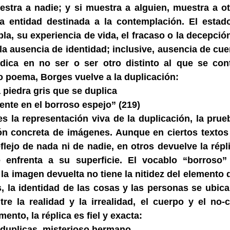
stra a nadie; y si muestra a alguien, muestra a ot
na entidad destinada a la contemplación. El esta
la, su experiencia de vida, el fracaso o la decepció
a ausencia de identidad; inclusive, ausencia de cuer
adica en no ser o ser otro distinto al que se co
ro poema, Borges vuelve a la duplicación:
 piedra gris que se duplica
nte en el borroso espejo” (219)
es la representación viva de la duplicación, la prue
ión concreta de imágenes. Aunque en ciertos textos
flejo de nada ni de nadie, en otros devuelve la répl
 enfrenta a su superficie. El vocablo “borroso” 
la imagen devuelta no tiene la nitidez del elemento 
s, la identidad de las cosas y las personas se ubic
tre la realidad y la irrealidad, el cuerpo y el no-
mento, la réplica es fiel y exacta:
duplicas, misterioso hermano,