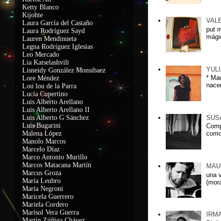
Ketty Blanco
Kijohte
VAL
Laura García del Castaño
put 
Laura Rodríguez Sayd
mágic
Lauren Mendinueta
Legna Rodríguez Iglesias
Leo Mercado
Lia Katselashvili
YUL
Lisneidy González Monsibaez
* Ma
Lore Méndez
nacer
Lou lou de la Parra
Lucía Cupertino
Luis Alberto Arellano
Luis Alberto Arellano II
SUS
Luis Alberto G Sánchez
Luis Bugarini
Comp
Malena López
como
Manolo Marcos
Marcelo Díaz
Marco Antonio Murillo
Marcos Matacana Martín
MAU
Marcus Groza
una 
María Leubro
(mora
María Negroni
Maricela Guerrero
Mariela Cordero
Marisol Vera Guerra
IRM
Martín Zúñiga Chávez