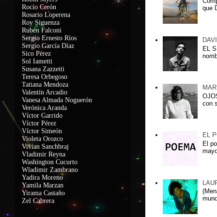
Comp
Rocío Cerón
que D
Rosario Loperena
Roy Siguenza
Rubén Falconi
Sergio Ernesto Ríos
DAV
Sergio García Díaz
EL S
Sico Pérez
nomb
Sol Iametti
Susana Zazzetti
Teresa Orbegoso
Tatiana Mendoza
MAR
Valentín Arcadio
OJOS
Vanesa Almada Noguerón
con s
Verónica Aranda
Víctor Garrido
Víctor Pérez
Víctor Simeón
EL 
Violeta Orozco
El po
Vivian Sanchbraj
mayo
Vladimir Reyna
Washington Cucurto
Wladimir Zambrano
Yadira Moreno
LAU
Yamila Marzan
(Men
Yirama Castaño
mundo
Zel Cabrera