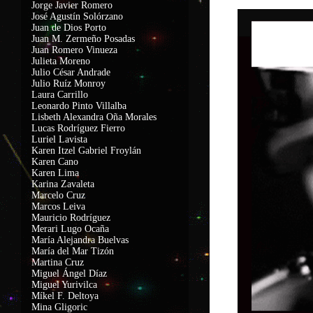
Jorge Javier Romero
José Agustín Solórzano
Juan de Dios Porto
Juan M. Zermeño Posadas
Juan Romero Vinueza
Julieta Moreno
Julio César Andrade
Julio Ruíz Monroy
Laura Carrillo
Leonardo Pinto Villalba
Lisbeth Alexandra Oña Morales
Lucas Rodríguez Fierro
Luriel Lavista
Karen Itzel Gabriel Froylán
Karen Cano
Karen Lima
Karina Zavaleta
Marcelo Cruz
Marcos Leiva
Mauricio Rodríguez
Merari Lugo Ocaña
María Alejandra Buelvas
María del Mar Tizón
Martina Cruz
Miguel Ángel Díaz
Miguel Yurivilca
Míkel F. Deltoya
Mina Gligoric