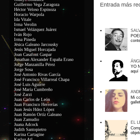
Entrada más re
Guillermo Vega Zaragoza
Héctor Veloso Espinoza
Horacio Warpola
Ida Vitale
Entradas popu
Irma Verolin
Ismael Velázquez Juárez
SAL
Iván Rojo
POEM
Irma Pineda
conte
Jésica Galeano Jarcousky
Jesús Miguel Horcajada
Joan Casafont Gaspar
Jonathan Alexander España Eraso
ÁNG
Jorge Manzanilla Pérez
YO 
Jorge Sosa
aquí 
José Antonio Rivas García
José Francisco Villarreal Chapa
José Luis Aguirre
José María Cumbreño
AND
José Zarzi
Mi c
Juan Carlos de León
galle
Juan Francisco Herrerías
Juan Jesús Hdez López
Juan Ramón Ortíz Galeano
Juan Zamudio
EL 
Juana Adcock
Compa
Judith Santopietro
objet
Karina Cartagine
Karloz Atl