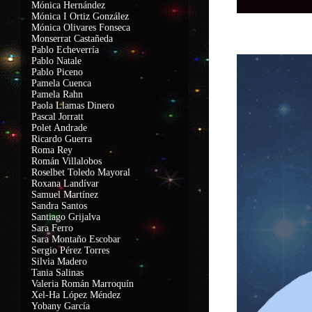
Mónica Hernández
Mónica I Ortiz González
Mónica Olivares Fonseca
Monserrat Castañeda
Pablo Echeverría
Pablo Natale
Pablo Piceno
Pamela Cuenca
Pamela Rahn
Paola Llamas Dinero
Pascal Jorratt
Polet Andrade
Ricardo Guerra
Roma Rey
Román Villalobos
Roselbet Toledo Mayoral
Roxana Landívar
Samuel Martínez
Sandra Santos
Santiago Grijalva
Sara Ferro
Sara Montaño Escobar
Sergio Pérez Torres
Silvia Madero
Tania Salinas
Valeria Román Marroquín
Xel-Ha López Méndez
Yobany García