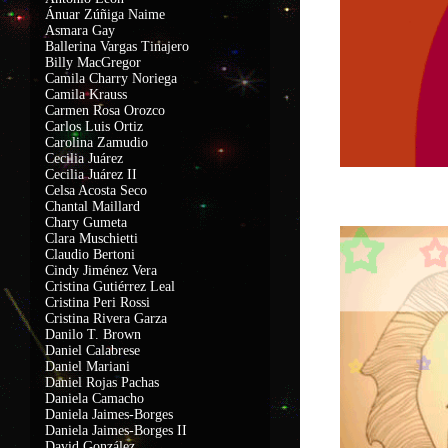
Ánuar Zúñiga Naime
Asmara Gay
Ballerina Vargas Tinajero
Billy MacGregor
Camila Charry Noriega
Camila Krauss
C
armen Rosa Orozco
Carlos Luis Ortiz
Carolina Zamudio
Cecilia Juárez
Cecilia Juárez II
Celsa Acosta Seco
Chantal Maillard
Chary Gumeta
Clara Muschietti
Claudio Bertoni
Cindy Jiménez Vera
Cristina Gutiérrez Leal
Cristina Peri Rossi
Cristina Rivera Garza
Danilo T. Brown
Daniel Calabrese
Daniel Mariani
Daniel Rojas Pachas
Daniela Camacho
Daniela Jaimes-Borges
Daniela Jaimes-Borges II
David González