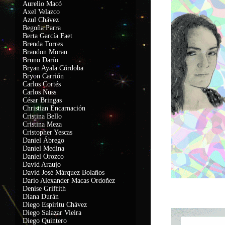
Aurelio Macó
Axel Velazco
Azul Chávez
Begoña Parra
Berta García Faet
Brenda Torres
Brandon Moran
Bruno Darío
Bryan Ayala Córdoba
Bryon Carrión
Carlos Cortés
Carlos Nuss
César Bringas
Christian Encarnación
Cristina Bello
Cristina Meza
Cristopher Yescas
Daniel Ábrego
Daniel Medina
Daniel Orozco
David Araujo
David José Márquez Bolaños
Darío Alexander Macas Ordoñez
Denise Griffith
Diana Durán
Diego Espíritu Chávez
Diego Salazar Vieira
Diego Quintero