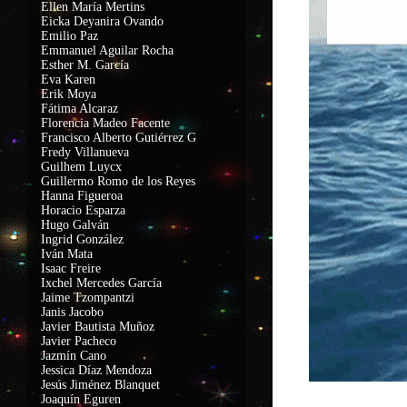
Ellen María Mertins
Eicka Deyanira Ovando
Emilio Paz
Emmanuel Aguilar Rocha
Esther M. García
Eva Karen
Erik Moya
Fátima Alcaraz
Florencia Madeo Facente
Francisco Alberto Gutiérrez G
Fredy Villanueva
Guilhem Luycx
Guillermo Romo de los Reyes
Hanna Figueroa
Horacio Esparza
Hugo Galván
Ingrid González
Iván Mata
Isaac Freire
Ixchel Mercedes García
Jaime Tzompantzi
Janis Jacobo
Javier Bautista Muñoz
Javier Pacheco
Jazmín Cano
Jessica Díaz Mendoza
Jesús Jiménez Blanquet
Joaquín Eguren