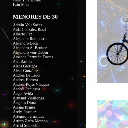
César I. Graciano
Iván Mata
MENORES DE 30
Adrián Volt Saénz
Aída González Rossi
Alberto Paz
Alejandra Rotondaro
Alejandro Baca
Alejandro A. Benítez
Alejandro von-Duben
Amanda Pazmiño Torres
Ana Basilio
Aleqs Garrigóz
Alvar González
Andrea De León
Andrea Herrera
Andrea Rojas Vásquez
Andrés Paniagua
Ángel Aviña
Armand Virallonga
Ángeles Dimas
Ariana Ibáñez
Arely Jiménez
Artemio Fernández
Arturo Zafra Moreno
Astrid Soldevilla