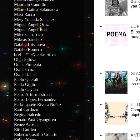
Bisii
Mauricio Caudillo
yaa G
Mauro Gatica Salamanca
Maxi Racco
Mery Yolanda Sánchez
Miguel Ángel Ortiz
EL 
Miguel Ángel Real
El po
Milenka Torrico
mayo
Mikeas Sánchez
Natalia Litvinova
Natalia Romero
href="#">Nicolás Silva
Olga Jojlova
Lxs más leidxs
Omar Pimienta
Oscar Cruz
GLA
Óscar Hahn
8 de
Pablo Queralt
los n
Paula Giglio
Paulo Gaytán
Pedro Arturo Estrada
Pedro López Fernández
EL 
Perla Lusete Rivera Nuñez
Raúl Cardozo
Compa
Regina Salcedo
objet
Renato Paxi Oyanguren
Reneé Acosta
Rito Guillén
Roberto Castillo Udiarte
ANT
Robin Myers