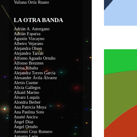
Yuliana Ortíz Ruano
LA OTRA BANDA
Adrián A. Astorgano
Adrián Esparza
Agustín Vizcayno
Albeiro Vejarano
Alejandra Olson
Alejandro Tarrab
Alfonso Aguado Ortuño
Alfonso Brezmes
Aleisa Ribalta
Alejandra Torres García
Alexander Ávila Álvarez
Alexis Cuzme
Alicia Gallegos
Alkaíd Marino
Álvaro Luquín
Alondra Berber
Ana Patricia Moya
Ana Paulina Soto
Anaité Ancira
Ángel Díaz
Ángel Ortuño
Antonio Cruz Romero
Antonio León