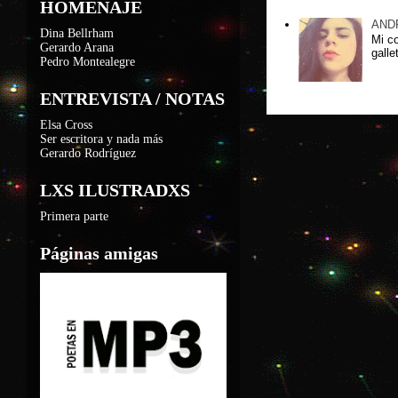
HOMENAJE
AND
Dina Bellrham
Mi c
Gerardo Arana
galle
Pedro Montealegre
ENTREVISTA / NOTAS
Elsa Cross
Ser escritora y nada más
Gerardo Rodríguez
LXS ILUSTRADXS
Primera parte
Páginas amigas