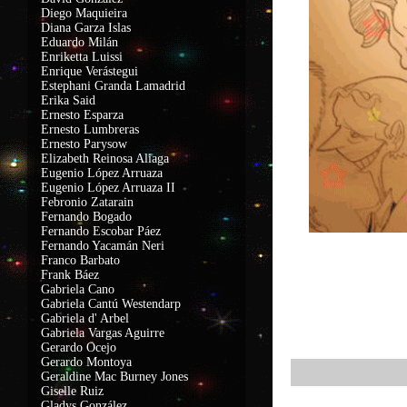
Diego Maquieira
Diana Garza Islas
Eduardo Milán
Enriketta Luissi
Enrique Verástegui
Estephani Granda Lamadrid
Erika Said
Ernesto Esparza
Ernesto Lumbreras
Ernesto Parysow
Elizabeth Reinosa Aliaga
Eugenio López Arruaza
Eugenio López Arruaza II
Febronio Zatarain
Fernando Bogado
Fernando Escobar Páez
Fernando Yacamán Neri
Franco Barbato
Frank Báez
Gabriela Cano
Gabriela Cantú Westendarp
Gabriela d' Arbel
Gabriela Vargas Aguirre
Gerardo Ocejo
Gerardo Montoya
Geraldine Mac Burney Jones
Giselle Ruiz
Gladys González