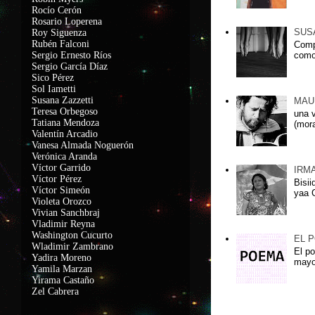
Rocío Cerón
Rosario Loperena
SUS
Roy Siguenza
Rubén Falconi
Comp
como
Sergio Ernesto Ríos
Sergio García Díaz
Sico Pérez
Sol Iametti
Susana Zazzetti
MAU
Teresa Orbegoso
una 
Tatiana Mendoza
(mora
Valentín Arcadio
Vanesa Almada Noguerón
Verónica Aranda
Víctor Garrido
IRM
Víctor Pérez
Bisii
Víctor Simeón
yaa G
Violeta Orozco
Vivian Sanchbraj
Vladimir Reyna
Washington Cucurto
EL 
Wladimir Zambrano
El po
Yadira Moreno
mayo
Yamila Marzan
Yirama Castaño
Zel Cabrera