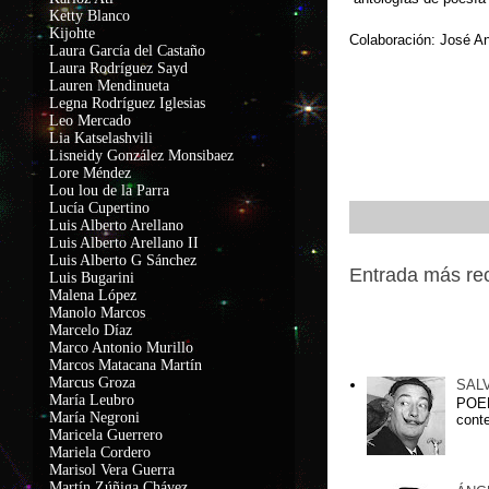
Ketty Blanco
Kijohte
Colaboración: José An
Laura García del Castaño
Laura Rodríguez Sayd
Lauren Mendinueta
Legna Rodríguez Iglesias
Leo Mercado
Lia Katselashvili
Lisneidy González Monsibaez
Lore Méndez
Lou lou de la Parra
Lucía Cupertino
Luis Alberto Arellano
Luis Alberto Arellano II
Luis Alberto G Sánchez
Entrada más re
Luis Bugarini
Malena López
Manolo Marcos
Marcelo Díaz
Marco Antonio Murillo
Entradas popu
Marcos Matacana Martín
Marcus Groza
SAL
María Leubro
POEM
María Negroni
conte
Maricela Guerrero
Mariela Cordero
Marisol Vera Guerra
Martín Zúñiga Chávez