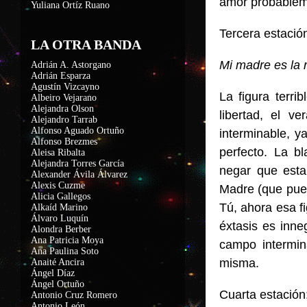
amor probablem
Yuliana Ortíz Ruano
Tercera estación
LA OTRA BANDA
Mi madre es la ri
Adrián A. Astorgano
Adrián Esparza
Agustín Vizcayno
La figura terr
Albeiro Vejarano
Alejandra Olson
libertad, el 
Alejandro Tarrab
Alfonso Aguado Ortuño
interminable, y
Alfonso Brezmes
perfecto. La b
Aleisa Ribalta
Alejandra Torres García
negar que esta
Alexander Ávila Álvarez
Alexis Cuzme
Madre (que pued
Alicia Gallegos
Tú, ahora esa f
Alkaíd Marino
Álvaro Luquín
éxtasis es inne
Alondra Berber
Ana Patricia Moya
campo intermin
Ana Paulina Soto
misma.
Anaité Ancira
Ángel Díaz
Ángel Ortuño
Cuarta estación:
Antonio Cruz Romero
Antonio León