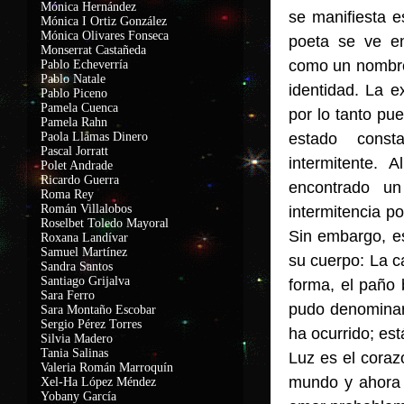
Mónica Hernández
se manifiesta e
Mónica I Ortiz González
Mónica Olivares Fonseca
poeta se ve en
Monserrat Castañeda
como un nombre
Pablo Echeverría
Pablo Natale
identidad. La e
Pablo Piceno
Pamela Cuenca
por lo tanto pue
Pamela Rahn
Paola Llamas Dinero
estado cons
Pascal Jorratt
intermitente. 
Polet Andrade
Ricardo Guerra
encontrado un
Roma Rey
Román Villalobos
intermitencia p
Roselbet Toledo Mayoral
Sin embargo, e
Roxana Landívar
Samuel Martínez
su cuerpo: La c
Sandra Santos
Santiago Grijalva
forma, el paño 
Sara Ferro
pudo denominar
Sara Montaño Escobar
Sergio Pérez Torres
ha ocurrido; es
Silvia Madero
Tania Salinas
Luz es el cora
Valeria Román Marroquín
mundo y ahora 
Xel-Ha López Méndez
Yobany García