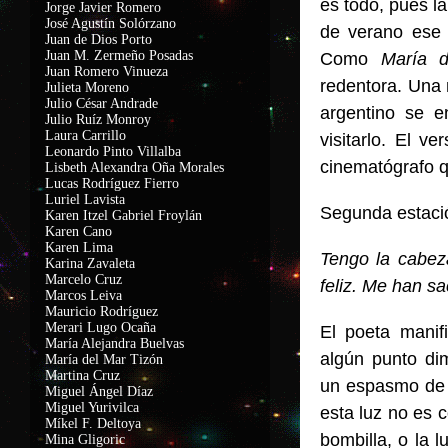
es todo, pues la
Jorge Javier Romero
José Agustín Solórzano
de verano ese 
Juan de Dios Porto
Juan M. Zermeño Posadas
Como
María d
Juan Romero Vinueza
redentora. Una 
Julieta Moreno
Julio César Andrade
argentino se e
Julio Ruíz Monroy
Laura Carrillo
visitarlo. El v
Leonardo Pinto Villalba
cinematógrafo q
Lisbeth Alexandra Oña Morales
Lucas Rodríguez Fierro
Luriel Lavista
Segunda estaci
Karen Itzel Gabriel Froylán
Karen Cano
Karen Lima
Tengo la cabez
Karina Zavaleta
Marcelo Cruz
feliz. Me han s
Marcos Leiva
Mauricio Rodríguez
Merari Lugo Ocaña
El poeta manif
María Alejandra Buelvas
algún punto di
María del Mar Tizón
Martina Cruz
un espasmo de 
Miguel Ángel Díaz
Miguel Yurivilca
esta luz no es 
Míkel F. Deltoya
bombilla, o la l
Mina Gligoric