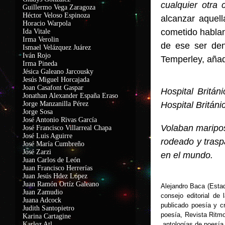
cualquier otra 
Guillermo Vega Zaragoza
Héctor Veloso Espinoza
alcanzar aquel
Horacio Warpola
cometido hablan
Ida Vitale
Irma Verolin
de ese ser den
Ismael Velázquez Juárez
Iván Rojo
Temperley, añad
Irma Pineda
Jésica Galeano Jarcousky
Jesús Miguel Horcajada
Joan Casafont Gaspar
Hospital Britán
Jonathan Alexander España Eraso
Jorge Manzanilla Pérez
Hospital Britán
Jorge Sosa
José Antonio Rivas García
Volaban maripos
José Francisco Villarreal Chapa
José Luis Aguirre
rodeado y trasp
José María Cumbreño
José Zarzi
en el mundo.
Juan Carlos de León
Juan Francisco Herrerías
Juan Jesús Hdez López
Juan Ramón Ortíz Galeano
Alejandro Baca (Estad
Juan Zamudio
consejo editorial d
Juana Adcock
publicado poesía y cr
Judith Santopietro
poesía, Revista Ritmo
Karina Cartagine
Karloz Atl
antologías de poesía n