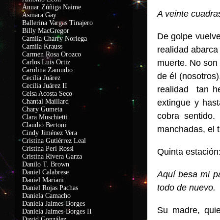
Ánuar Zúñiga Naime
A veinte cuadra
Asmara Gay
Ballerina Vargas Tinajero
Billy MacGregor
De golpe vuelve
Camila Charry Noriega
Camila Krauss
realidad abarca
C
armen Rosa Orozco
muerte. No son 
Carlos Luis Ortiz
Carolina Zamudio
de él (nosotros
Cecilia Juárez
Cecilia Juárez II
realidad tan h
Celsa Acosta Seco
Chantal Maillard
extingue y hast
Chary Gumeta
cobra sentido.
Clara Muschietti
Claudio Bertoni
manchadas, el ti
Cindy Jiménez Vera
Cristina Gutiérrez Leal
Cristina Peri Rossi
Quinta estación
Cristina Rivera Garza
Danilo T. Brown
Daniel Calabrese
Aquí besa mi pa
Daniel Mariani
todo de nuevo.
Daniel Rojas Pachas
Daniela Camacho
Daniela Jaimes-Borges
Su madre, quie
Daniela Jaimes-Borges II
David González