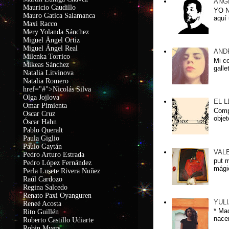
ÁNG
Mauricio Caudillo
YO 
Mauro Gatica Salamanca
aquí 
Maxi Racco
Mery Yolanda Sánchez
Miguel Ángel Ortiz
Miguel Ángel Real
AND
Milenka Torrico
Mi c
Mikeas Sánchez
galle
Natalia Litvinova
Natalia Romero
href="#">Nicolás Silva
Olga Jojlova
EL 
Omar Pimienta
Compa
Oscar Cruz
objet
Óscar Hahn
Pablo Queralt
Paula Giglio
Paulo Gaytán
VAL
Pedro Arturo Estrada
put 
Pedro López Fernández
mágic
Perla Lusete Rivera Nuñez
Raúl Cardozo
Regina Salcedo
Renato Paxi Oyanguren
YUL
Reneé Acosta
* Ma
Rito Guillén
nacer
Roberto Castillo Udiarte
Robin Myers