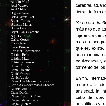
Aurelio Macó
cerebral. Cuand
Axel Velazco
Azul Chávez
tierra, de forma
Begoña Parra
Berta García Faet
Brenda Torres
Yo no era dueñ
Brandon Moran
Bruno Darío
más alto que aq
Bryan Ayala Córdoba
injerencia dent
Bryon Carrión
Carlos Cortés
mas no todo poe
Carlos Nuss
César Bringas
que es, existe,
Christian Encarnación
una máquina ca
Cristina Bello
Cristina Meza
equivocarse y en
Cristopher Yescas
Daniel Ábrego
tormento de los
Daniel Medina
Daniel Orozco
David Araujo
En fin. Interna
David José Márquez Bolaños
muere a la dis
Darío Alexander Macas Ordoñez
Denise Griffith
ansiedad, la i
Diana Durán
Diego Espíritu Chávez
cubo de rubik
Diego Salazar Vieira
ansiolíticos y 
Diego Quintero