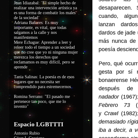
Juan Idiazabal: ¨El simple hecho de
desaparecen.
realizar una intervención artística ya
es una forma de combatir los males
cuando, algu
de la sociedad
¨
Adriana Bañares: Es muy
lanzan dardo
importante, es vital, que todas
dardos de jade u
salgamos a la calle y nos
manifestemos
más nunca de m
Mere Echague: Aprender a leer y
releer todo el tiempo a un sociedad
poesía desciende
que no cree que yo ni ninguna mujer
merezca los derechos que
reclamamos es muy difícil, pero se
Pero, qué ocur
aprende
gesta por sí 
Tania Salinas: La poesía es de esos
bonaerense Héc
lugares que no necesita ser
comprendido para estremecernos
después de 
nadador
(1967)
Romina Serrano: "El pasado me
pertenece tan poco, que me lo
Febrero 73
(
invento"
y
Crawl
(1982);
demasiado rígid
Espacio LGBTTTI
iba a decir, a
Antonio Rubio