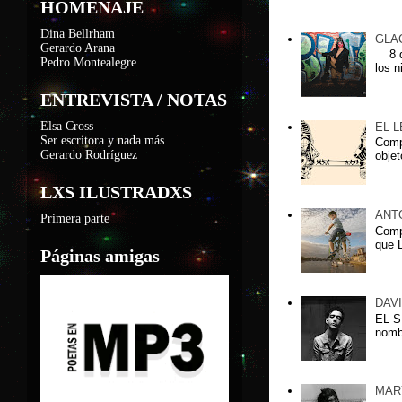
HOMENAJE
Lxs más leidxs
Dina Bellrham
GLA
Gerardo Arana
8 de
Pedro Montealegre
los n
ENTREVISTA / NOTAS
Elsa Cross
EL 
Ser escritora y nada más
Compa
Gerardo Rodríguez
objet
LXS ILUSTRADXS
ANT
Primera parte
Comp
que D
Páginas amigas
DAV
EL S
nomb
MAR