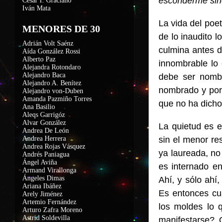
esconderme sin
César I. Graciano
Iván Mata
La vida del poet
MENORES DE 30
de lo inaudito 
Adrián Volt Saénz
culmina antes 
Aída González Rossi
Alberto Paz
innombrable lo
Alejandra Rotondaro
Alejandro Baca
debe ser nombr
Alejandro A. Benítez
nombrado y por 
Alejandro von-Duben
Amanda Pazmiño Torres
que no ha dicho 
Ana Basilio
Aleqs Garrigóz
Alvar González
La quietud es e
Andrea De León
Andrea Herrera
sin el menor re
Andrea Rojas Vásquez
ya laureada, no
Andrés Paniagua
Ángel Aviña
es internado en
Armand Virallonga
Ángeles Dimas
Ahí, y sólo ahí
Ariana Ibáñez
Es entonces cu
Arely Jiménez
Artemio Fernández
los moldes lo 
Arturo Zafra Moreno
Astrid Soldevilla
manifestarse? 