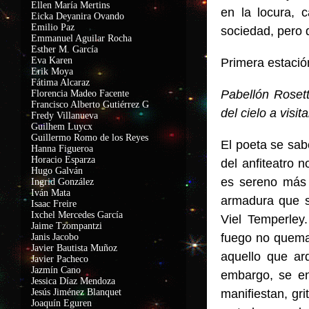
Ellen María Mertins
en la locura, 
Eicka Deyanira Ovando
Emilio Paz
sociedad, pero 
Emmanuel Aguilar Rocha
Esther M. García
Eva Karen
Primera estació
Erik Moya
Fátima Alcaraz
Pabellón Roset
Florencia Madeo Facente
Francisco Alberto Gutiérrez G
del cielo a visit
Fredy Villanueva
Guilhem Luycx
Guillermo Romo de los Reyes
El poeta se sab
Hanna Figueroa
Horacio Esparza
del anfiteatro 
Hugo Galván
es sereno más 
Ingrid González
Iván Mata
armadura que si
Isaac Freire
Ixchel Mercedes García
Viel Temperley
Jaime Tzompantzi
fuego no quema
Janis Jacobo
Javier Bautista Muñoz
aquello que ar
Javier Pacheco
Jazmín Cano
embargo, se en
Jessica Díaz Mendoza
Jesús Jiménez Blanquet
manifiestan, gr
Joaquín Eguren