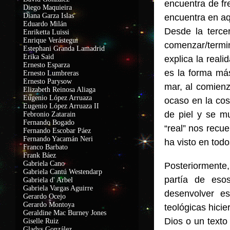
encuentra de fr
Diego Maquieira
Diana Garza Islas
encuentra en aq
Eduardo Milán
Desde la terce
Enriketta Luissi
Enrique Verástegui
comenzar/termin
Estephani Granda Lamadrid
Erika Said
explica la reali
Ernesto Esparza
es la forma más
Ernesto Lumbreras
Ernesto Parysow
mar, al comienz
Elizabeth Reinosa Aliaga
Eugenio López Arruaza
ocaso en la cos
Eugenio López Arruaza II
de piel y se m
Febronio Zatarain
Fernando Bogado
“real” nos recue
Fernando Escobar Páez
Fernando Yacamán Neri
ha visto en todo
Franco Barbato
Frank Báez
Gabriela Cano
Posteriormente
Gabriela Cantú Westendarp
partía de eso
Gabriela d' Arbel
Gabriela Vargas Aguirre
desenvolver e
Gerardo Ocejo
Gerardo Montoya
teológicas hici
Geraldine Mac Burney Jones
Dios o un texto
Giselle Ruiz
Gladys González