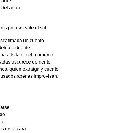
 tarde
a del agua
mis piernas sale el sol
escatimaba un cuento
 delira jadeante
ría a lo lábil del momento
stadas oscurece demente
nca, quien extraiga y cuente
 usados apenas improvisan.
iarse
ido
aje
os de la cara