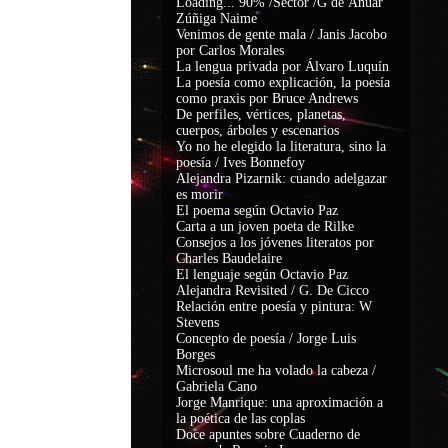
Loading... 90% /Sector /G de Ánuar
Zúñiga Naime
Venimos de gente mala / Janis Jacobo
por Carlos Morales
La lengua privada por Álvaro Luquín
La poesía como explicación, la poesía
como praxis por Bruce Andrews
De perfiles, vértices, planetas,
cuerpos, árboles y escenarios
Yo no he elegido la literatura, sino la
poesía / Ives Bonnefoy
Alejandra Pizarnik: cuando adelgazar
es morir
El poema según Octavio Paz
Carta a un joven poeta de Rilke
Consejos a los jóvenes literatos por
Charles Baudelaire
El lenguaje según Octavio Paz
Alejandra Revisited / G. De Cicco
Relación entre poesía y pintura: W
Stevens
Concepto de poesía / Jorge Luis
Borges
Microsoul me ha volado la cabeza /
Gabriela Cano
Jorge Manrique: una aproximación a
la poética de las coplas
Doce apuntes sobre Cuaderno de