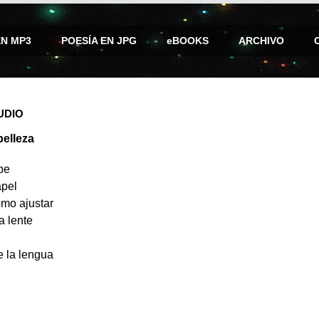
EN MP3
POESÍA EN JPG
eBOOKS
ARCHIVO
UDIO
belleza
be
apel
omo ajustar
a lente
e la lengua