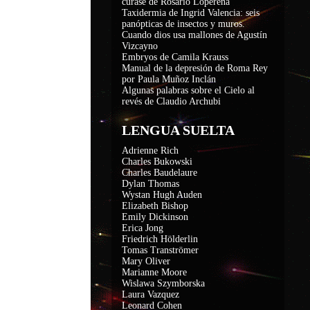
curase de Rosario Loperena
Taxidermia de Ingrid Valencia: seis
panópticas de insectos y muros.
Cuando dios usa mallones de Agustín
Vizcayno
Embryos de Camila Krauss
Manual de la depresión de Roma Rey
por Paula Muñoz Inclán
Algunas palabras sobre el Cielo al
revés de Claudio Archubi
LENGUA SUELTA
Adrienne Rich
Charles Bukowski
Charles Baudelaure
Dylan Thomas
Wystan Hugh Auden
Elizabeth Bishop
Emily Dickinson
Erica Jong
Friedrich Hölderlin
Tomas Tranströmer
Mary Oliver
Marianne Moore
Wislawa Szymborska
Laura Vazquez
Leonard Cohen