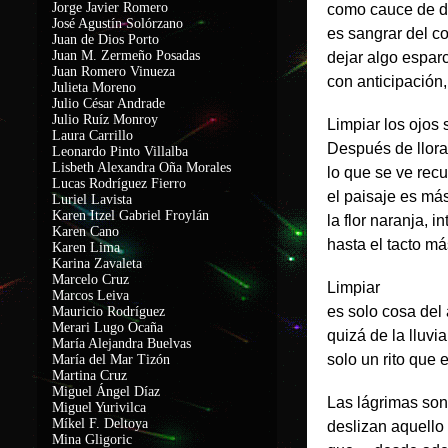
Jorge Javier Romero
como cauce de d
José Agustín Solórzano
es sangrar del co
Juan de Dios Porto
Juan M. Zermeño Posadas
dejar algo espar
Juan Romero Vinueza
con anticipación,
Julieta Moreno
Julio César Andrade
Julio Ruíz Monroy
Limpiar los ojos s
Laura Carrillo
Después de llor
Leonardo Pinto Villalba
Lisbeth Alexandra Oña Morales
lo que se ve recu
Lucas Rodríguez Fierro
el paisaje es má
Luriel Lavista
Karen Itzel Gabriel Froylán
la flor naranja, i
Karen Cano
hasta el tacto má
Karen Lima
Karina Zavaleta
Marcelo Cruz
Limpiar
Marcos Leiva
es solo cosa del
Mauricio Rodríguez
Merari Lugo Ocaña
quizá de la lluvi
María Alejandra Buelvas
solo un rito que 
María del Mar Tizón
Martina Cruz
Miguel Ángel Díaz
Las lágrimas so
Miguel Yurivilca
Míkel F. Deltoya
deslizan aquello
Mina Gligoric