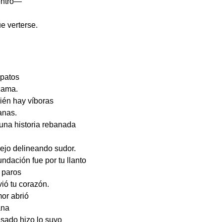
ntro
—
e verterse.
apatos
cama.
ién hay víboras
anas.
 una historia rebanada
pejo delineando sudor.
ndación fue por tu llanto
s paros
vió tu corazón.
or abrió
ana
nsado hizo lo suyo