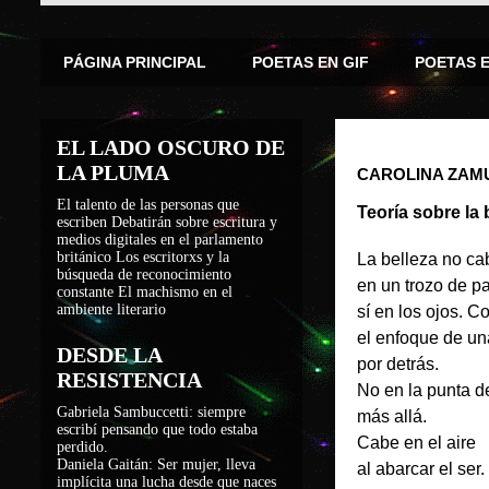
PÁGINA PRINCIPAL
POETAS EN GIF
POETAS 
EL LADO OSCURO DE
LA PLUMA
CAROLINA ZAM
El talento de las personas que
Teoría sobre la 
escriben
Debatirán sobre escritura y
medios digitales en el parlamento
británico
Los escritorxs y la
La belleza no ca
búsqueda de reconocimiento
en un trozo de p
constante
El machismo en el
ambiente literario
sí en los ojos. C
el enfoque de un
DESDE LA
por detrás.
RESISTENCIA
No en la punta d
Gabriela Sambuccetti: siempre
más allá.
escribí pensando que todo estaba
Cabe en el aire
perdido.
Daniela Gaitán: Ser mujer, lleva
al abarcar el ser.
implícita una lucha desde que naces