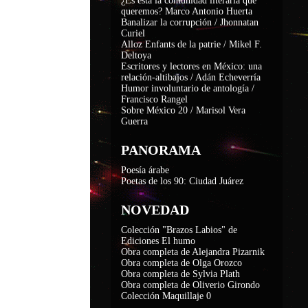
¿Es ésta la comunidad literaria que
queremos? Marco Antonio Huerta
Banalizar la corrupción / Jhonnatan
Curiel
Alloz Enfants de la patrie / Mikel F.
Deltoya
Escritores y lectores en México: una
relación-altibajos / Adán Echeverría
Humor involuntario de antología /
Francisco Rangel
Sobre México 20 / Marisol Vera
Guerra
PANORAMA
Poesía árabe
Poetas de los 90: Ciudad Juárez
NOVEDAD
Colección "Brazos Labios" de
Ediciones El humo
Obra completa de Alejandra Pizarnik
Obra completa de Olga Orozco
Obra completa de Sylvia Plath
Obra completa de Oliverio Girondo
Colección Maquillaje 0