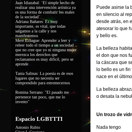
Juan Idiazabal: ¨El simple hecho de
Puede asirse la 
realizar una intervención artística ya
es una forma de combatir los males
en silencio al re
de la sociedad
¨
desde atrás, en 
Adriana Bañares: Es muy
importante, es vital, que todas
atesorar lo que 
salgamos a la calle y nos
y bello es.
manifestemos
Mere Echague: Aprender a leer y
releer todo el tiempo a un sociedad
La belleza habit
que no cree que yo ni ninguna mujer
merezca los derechos que
el don que nos f
reclamamos es muy difícil, pero se
la cáscara que s
aprende
lo bello es un fin
Tania Salinas: La poesía es de esos
nace en el últim
lugares que no necesita ser
comprendido para estremecernos
La belleza abraza
Romina Serrano: "El pasado me
o desata la nebu
pertenece tan poco, que me lo
invento"
Un trozo de vid
Espacio LGBTTTI
Nada tengo
Antonio Rubio