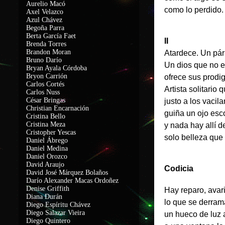
Aurelio Macó
como lo perdido.
Axel Velazco
Azul Chávez
Begoña Parra
Berta García Faet
II
Brenda Torres
Brandon Moran
Atardece. Un pár
Bruno Darío
Un dios que no 
Bryan Ayala Córdoba
Bryon Carrión
ofrece sus prodig
Carlos Cortés
Artista solitario
Carlos Nuss
César Bringas
justo a los vacil
Christian Encarnación
guiña un ojo esc
Cristina Bello
Cristina Meza
y nada hay allí d
Cristopher Yescas
solo belleza que
Daniel Ábrego
Daniel Medina
Daniel Orozco
David Araujo
Codicia
David José Márquez Bolaños
Darío Alexander Macas Ordoñez
Denise Griffith
Hay reparo, avar
Diana Durán
lo que se derram
Diego Espíritu Chávez
Diego Salazar Vieira
un hueco de luz
Diego Quintero