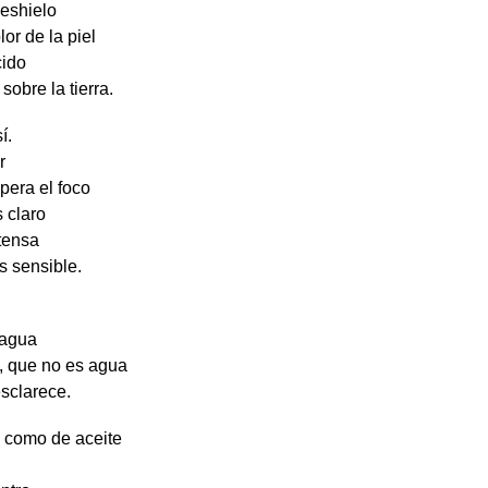
eshielo
lor de la piel
cido
 sobre la tierra.
í.
ar
pera el foco
s claro
ntensa
s sensible.
 agua
a, que no es agua
esclarece.
n como de aceite