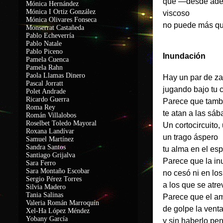
que
—
desde ade
Mónica Hernández
Mónica I Ortiz González
viscoso
Mónica Olivares Fonseca
no puede más qu
Monserrat Castañeda
Pablo Echeverría
Pablo Natale
Pablo Piceno
Inundación
Pamela Cuenca
Pamela Rahn
Paola Llamas Dinero
Hay un par de z
Pascal Jorratt
jugando bajo tu 
Polet Andrade
Ricardo Guerra
Parece que tamb
Roma Rey
te atan a las sáb
Román Villalobos
Roselbet Toledo Mayoral
Un cortocircuito,
Roxana Landívar
un trago áspero
Samuel Martínez
Sandra Santos
tu alma en el es
Santiago Grijalva
Parece que la inu
Sara Ferro
Sara Montaño Escobar
no cesó ni en lo
Sergio Pérez Torres
a los que se atre
Silvia Madero
Tania Salinas
Parece que el am
Valeria Román Marroquín
de golpe la vent
Xel-Ha López Méndez
Yobany García
y sin haberlo pe