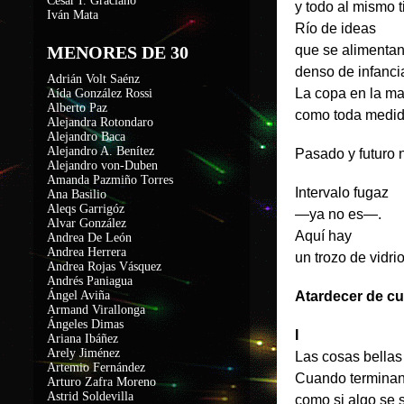
César I. Graciano
y todo al mismo 
Iván Mata
Río de ideas
MENORES DE 30
que se alimentan
denso de infanci
Adrián Volt Saénz
La copa en la m
Aída González Rossi
Alberto Paz
como toda medid
Alejandra Rotondaro
Alejandro Baca
Alejandro A. Benítez
Pasado y futuro 
Alejandro von-Duben
Amanda Pazmiño Torres
Intervalo fugaz
Ana Basilio
Aleqs Garrigóz
—ya no es—.
Alvar González
Aquí hay
Andrea De León
Andrea Herrera
un trozo de vidrio
Andrea Rojas Vásquez
Andrés Paniagua
Ángel Aviña
Atardecer de cu
Armand Virallonga
Ángeles Dimas
I
Ariana Ibáñez
Arely Jiménez
Las cosas bellas
Artemio Fernández
Cuando terminan
Arturo Zafra Moreno
Astrid Soldevilla
como si algo se s