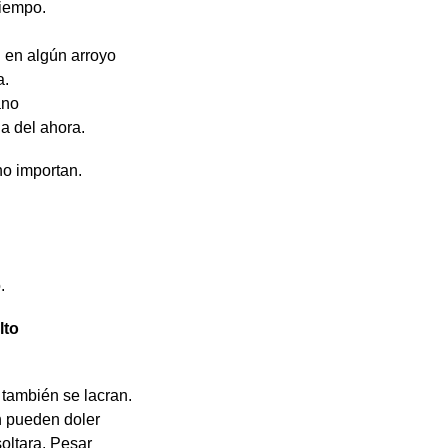
tiempo.
 en algún arroyo
a.
ano
a del ahora.
no importan.
.
lto
 también se lacran.
 pueden doler
oltara. Pesar