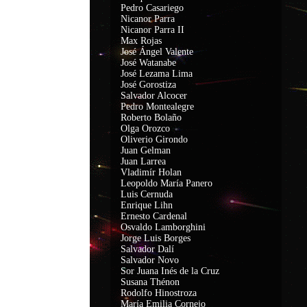
Pedro Casariego
Nicanor Parra
Nicanor Parra II
Max Rojas
José Ángel Valente
José Watanabe
José Lezama Lima
José Gorostiza
Salvador Alcocer
Pedro Montealegre
Roberto Bolaño
Olga Orozco
Oliverio Girondo
Juan Gelman
Juan Larrea
Vladimír Holan
Leopoldo María Panero
Luis Cernuda
Enrique Lihn
Ernesto Cardenal
Osvaldo Lamborghini
Jorge Luis Borges
Salvador Dalí
Salvador Novo
Sor Juana Inés de la Cruz
Susana Thénon
Rodolfo Hinostroza
María Emilia Cornejo