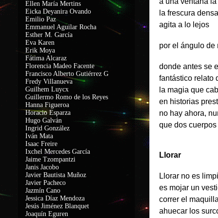
a una ventana la
Ellen María Mertins
Eicka Deyanira Ovando
la frescura dens
Emilio Paz
agita a lo lejos
Emmanuel Aguilar Rocha
Esther M. García
Eva Karen
por el ángulo de 
Erik Moya
Fátima Alcaraz
Florencia Madeo Facente
donde antes se 
Francisco Alberto Gutiérrez G
fantástico relato
Fredy Villanueva
Guilhem Luycx
la magia que cab
Guillermo Romo de los Reyes
en historias pre
Hanna Figueroa
Horacio Esparza
no hay ahora, nu
Hugo Galván
que dos cuerpos
Ingrid González
Iván Mata
Isaac Freire
Ixchel Mercedes García
Llorar
Jaime Tzompantzi
Janis Jacobo
Javier Bautista Muñoz
Llorar no es limp
Javier Pacheco
es mojar un vest
Jazmín Cano
Jessica Díaz Mendoza
correr el maquill
Jesús Jiménez Blanquet
ahuecar los surc
Joaquín Eguren