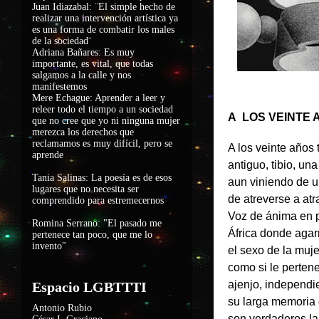
Juan Idiazabal: ¨El simple hecho de
realizar una intervención artística ya
es una forma de combatir los males
de la sociedad
¨
Adriana Bañares: Es muy
importante, es vital, que todas
salgamos a la calle y nos
manifestemos
Mere Echague: Aprender a leer y
releer todo el tiempo a un sociedad
A LOS VEINTE 
que no cree que yo ni ninguna mujer
merezca los derechos que
reclamamos es muy difícil, pero se
A los veinte años
aprende
antiguo, tibio, una 
Tania Salinas: La poesía es de esos
aun viniendo de u
lugares que no necesita ser
de atreverse a atra
comprendido para estremecernos
Voz de ánima en 
Romina Serrano: "El pasado me
África donde agar
pertenece tan poco, que me lo
invento"
el sexo de la muj
como si le pertene
ajenjo, independie
Espacio LGBTTTI
su larga memoria q
Antonio Rubio
son verdaderos la