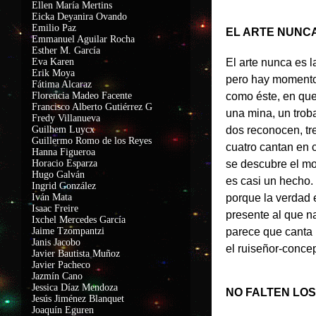
Ellen María Mertins
Eicka Deyanira Ovando
Emilio Paz
EL ARTE NUNC
Emmanuel Aguilar Rocha
Esther M. García
Eva Karen
El arte nunca es 
Erik Moya
pero hay momento
Fátima Alcaraz
Florencia Madeo Facente
como éste, en que
Francisco Alberto Gutiérrez G
una mina, un trob
Fredy Villanueva
Guilhem Luycx
dos reconocen, tres
Guillermo Romo de los Reyes
cuatro cantan en c
Hanna Figueroa
Horacio Esparza
se descubre el m
Hugo Galván
es casi un hecho
Ingrid González
Iván Mata
porque la verdad e
Isaac Freire
presente al que na
Ixchel Mercedes García
Jaime Tzompantzi
parece que canta 
Janis Jacobo
el ruiseñor-concep
Javier Bautista Muñoz
Javier Pacheco
Jazmín Cano
Jessica Díaz Mendoza
NO FALTEN LO
Jesús Jiménez Blanquet
Joaquín Eguren