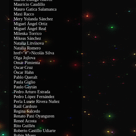
Mauricio Caudillo
Mauro Gatica Salamanca
Maxi Racco
Mery Yolanda Sánchez
Miguel Ángel Ortiz
Miguel Ángel Real
Milenka Torrico
Mikeas Sánchez
Natalia Litvinova
Natalia Romero
href="#">Nicolás Silva
Olga Jojlova
Omar Pimienta
Oscar Cruz
Óscar Hahn
Pablo Queralt
Paula Giglio
Paulo Gaytán
Pedro Arturo Estrada
Pedro López Fernández
Perla Lusete Rivera Nuñez
Raúl Cardozo
Regina Salcedo
Renato Paxi Oyanguren
Reneé Acosta
Rito Guillén
Roberto Castillo Udiarte
Robin Myers