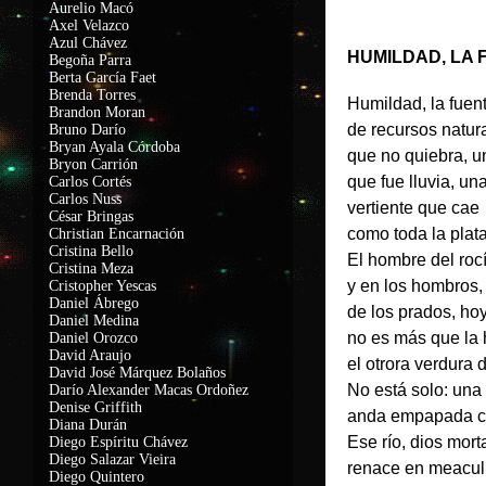
Aurelio Macó
Axel Velazco
Azul Chávez
HUMILDAD, LA 
Begoña Parra
Berta García Faet
Brenda Torres
Humildad, la fuen
Brandon Moran
de recursos natura
Bruno Darío
Bryan Ayala Córdoba
que no quiebra, un
Bryon Carrión
que fue lluvia, un
Carlos Cortés
Carlos Nuss
vertiente que cae
César Bringas
como toda la plata
Christian Encarnación
Cristina Bello
El hombre del roc
Cristina Meza
y en los hombros,
Cristopher Yescas
Daniel Ábrego
de los prados, ho
Daniel Medina
no es más que la
Daniel Orozco
David Araujo
el otrora verdura 
David José Márquez Bolaños
No está solo: un
Darío Alexander Macas Ordoñez
Denise Griffith
anda empapada c
Diana Durán
Ese río, dios mort
Diego Espíritu Chávez
Diego Salazar Vieira
renace en meaculp
Diego Quintero