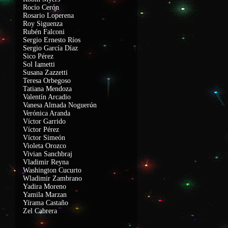
Rocío Cerón
Rosario Loperena
Roy Siguenza
Rubén Falconi
Sergio Ernesto Ríos
Sergio García Díaz
Sico Pérez
Sol Iametti
Susana Zazzetti
Teresa Orbegoso
Tatiana Mendoza
Valentín Arcadio
Vanesa Almada Noguerón
Verónica Aranda
Víctor Garrido
Víctor Pérez
Víctor Simeón
Violeta Orozco
Vivian Sanchbraj
Vladimir Reyna
Washington Cucurto
Wladimir Zambrano
Yadira Moreno
Yamila Marzan
Yirama Castaño
Zel Cabrera