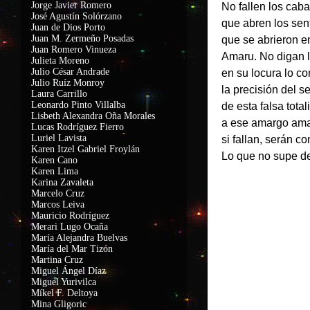
Jorge Javier Romero
No fallen los cab
José Agustín Solórzano
que abren los sent
Juan de Dios Porto
Juan M. Zermeño Posadas
que se abrieron e
Juan Romero Vinueza
Amaru. No digan 
Julieta Moreno
Julio César Andrade
en su locura lo co
Julio Ruíz Monroy
la precisión del s
Laura Carrillo
Leonardo Pinto Villalba
de esta falsa tota
Lisbeth Alexandra Oña Morales
a ese amargo ama
Lucas Rodríguez Fierro
Luriel Lavista
si fallan, serán co
Karen Itzel Gabriel Froylán
Lo que no supe de
Karen Cano
Karen Lima
Karina Zavaleta
Marcelo Cruz
Marcos Leiva
Mauricio Rodríguez
Merari Lugo Ocaña
María Alejandra Buelvas
María del Mar Tizón
Martina Cruz
Miguel Ángel Díaz
Miguel Yurivilca
Míkel F. Deltoya
Mina Gligoric