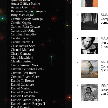
Ánuar Zúñiga Naime
Asmara Gay
Ballerina Vargas Tinajero
SUS
Billy MacGregor
Camila Charry Noriega
Comp
como
Camila Krauss
C
armen Rosa Orozco
Carlos Luis Ortiz
Carolina Zamudio
Cecilia Juárez
MAU
Cecilia Juárez II
una 
Celsa Acosta Seco
(mora
Chantal Maillard
Chary Gumeta
Clara Muschietti
Claudio Bertoni
ANT
Cindy Jiménez Vera
Comp
Cristina Gutiérrez Leal
que D
Cristina Peri Rossi
Cristina Rivera Garza
Danilo T. Brown
Daniel Calabrese
IRM
Daniel Mariani
Bisii
Daniel Rojas Pachas
yaa G
Daniela Camacho
Daniela Jaimes-Borges
Daniela Jaimes-Borges II
David González