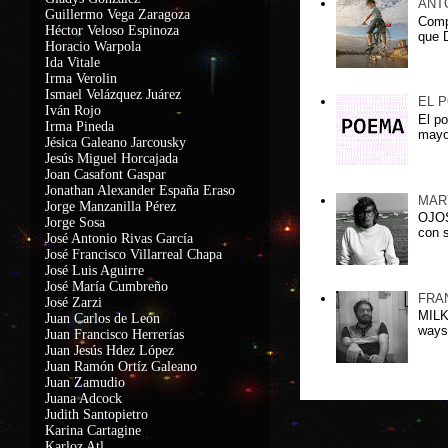
ANT
Guillermo Vega Zaragoza
Comp
Héctor Veloso Espinoza
que D
Horacio Warpola
Ida Vitale
Irma Verolin
Ismael Velázquez Juárez
EL 
Iván Rojo
El po
Irma Pineda
mayo
Jésica Galeano Jarcousky
Jesús Miguel Horcajada
Joan Casafont Gaspar
Jonathan Alexander España Eraso
MAR
Jorge Manzanilla Pérez
OJOS
Jorge Sosa
con s
José Antonio Rivas García
José Francisco Villarreal Chapa
José Luis Aguirre
José María Cumbreño
FRA
José Zarzi
MILK
Juan Carlos de León
ways
Juan Francisco Herrerías
Juan Jesús Hdez López
Juan Ramón Ortíz Galeano
Juan Zamudio
Juana Adcock
Judith Santopietro
Karina Cartagine
Karloz Atl