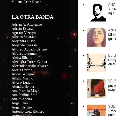
Yuliana Ortíz Ruano
ÁNG
YO 
aquí 
LA OTRA BANDA
Adrián A. Astorgano
Adrián Esparza
AND
Agustín Vizcayno
Mi c
Albeiro Vejarano
galle
Alejandra Olson
Alejandro Tarrab
Alfonso Aguado Ortuño
Alfonso Brezmes
EL 
Aleisa Ribalta
Compa
Alejandra Torres García
objet
Alexander Ávila Álvarez
Alexis Cuzme
Alicia Gallegos
Alkaíd Marino
VAL
Álvaro Luquín
put 
Alondra Berber
mágic
Ana Patricia Moya
Ana Paulina Soto
Anaité Ancira
Ángel Díaz
YUL
Ángel Ortuño
* Ma
Antonio Cruz Romero
nacer
Antonio León