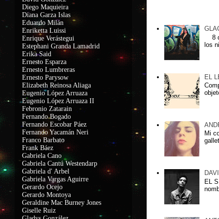
Diego Maquieira
Lxs más leidxs
Diana Garza Islas
Eduardo Milán
GLA
Enriketta Luissi
8 de
Enrique Verástegui
los n
Estephani Granda Lamadrid
Erika Said
Ernesto Esparza
Ernesto Lumbreras
EL 
Ernesto Parysow
Elizabeth Reinosa Aliaga
Compa
objet
Eugenio López Arruaza
Eugenio López Arruaza II
Febronio Zatarain
Fernando Bogado
Fernando Escobar Páez
AND
Fernando Yacamán Neri
Mi c
Franco Barbato
galle
Frank Báez
Gabriela Cano
Gabriela Cantú Westendarp
Gabriela d' Arbel
DAV
Gabriela Vargas Aguirre
EL S
Gerardo Ocejo
nomb
Gerardo Montoya
Geraldine Mac Burney Jones
Giselle Ruiz
Gladys González