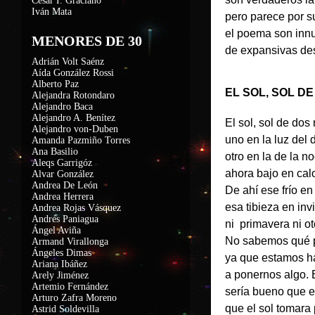
César I. Graciano
Iván Mata
pero parece por su
el poema son innu
MENORES DE 30
de expansivas de
Adrián Volt Saénz
Aída González Rossi
Alberto Paz
EL SOL, SOL DE
Alejandra Rotondaro
Alejandro Baca
Alejandro A. Benítez
El sol, sol de dos 
Alejandro von-Duben
uno en la luz del d
Amanda Pazmiño Torres
Ana Basilio
otro en la de la n
Aleqs Garrigóz
ahora bajo en calo
Alvar González
Andrea De León
De ahí ese frío en
Andrea Herrera
esa tibieza en inv
Andrea Rojas Vásquez
Andrés Paniagua
ni primavera ni o
Ángel Aviña
No sabemos qué 
Armand Virallonga
Ángeles Dimas
ya que estamos h
Ariana Ibáñez
a ponernos algo. E
Arely Jiménez
Artemio Fernández
sería bueno que el
Arturo Zafra Moreno
que el sol tomara 
Astrid Soldevilla