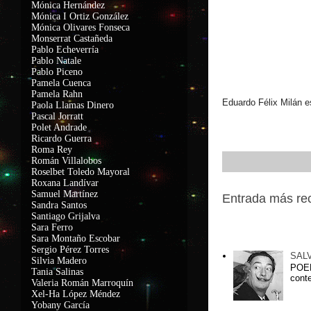
Mónica Hernández
Mónica I Ortiz González
Mónica Olivares Fonseca
Monserrat Castañeda
Pablo Echeverría
Pablo Natale
Pablo Piceno
Pamela Cuenca
Pamela Rahn
Eduardo Félix Milán es
Paola Llamas Dinero
Pascal Jorratt
Polet Andrade
Ricardo Guerra
Roma Rey
Román Villalobos
Roselbet Toledo Mayoral
Roxana Landívar
Samuel Martínez
Entrada más re
Sandra Santos
Santiago Grijalva
Sara Ferro
Entradas popu
Sara Montaño Escobar
Sergio Pérez Torres
SAL
Silvia Madero
POEM
Tania Salinas
conte
Valeria Román Marroquín
Xel-Ha López Méndez
Yobany García