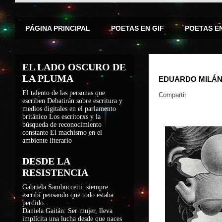
PÁGINA PRINCIPAL
POETAS EN GIF
POETAS E
EL LADO OSCURO DE
LA PLUMA
EDUARDO MILÁ
El talento de las personas que
Compartir
escriben
Debatirán sobre escritura y
medios digitales en el parlamento
británico
Los escritorxs y la
búsqueda de reconocimiento
constante
El machismo en el
ambiente literario
DESDE LA
RESISTENCIA
Gabriela Sambuccetti: siempre
escribí pensando que todo estaba
perdido.
Daniela Gaitán: Ser mujer, lleva
implícita una lucha desde que naces