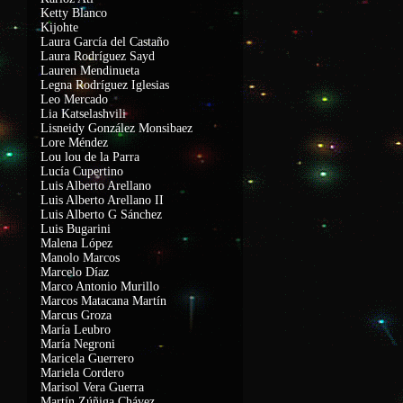
Ketty Blanco
Kijohte
Laura García del Castaño
Laura Rodríguez Sayd
Lauren Mendinueta
Legna Rodríguez Iglesias
Leo Mercado
Lia Katselashvili
Lisneidy González Monsibaez
Lore Méndez
Lou lou de la Parra
Lucía Cupertino
Luis Alberto Arellano
Luis Alberto Arellano II
Luis Alberto G Sánchez
Luis Bugarini
Malena López
Manolo Marcos
Marcelo Díaz
Marco Antonio Murillo
Marcos Matacana Martín
Marcus Groza
María Leubro
María Negroni
Maricela Guerrero
Mariela Cordero
Marisol Vera Guerra
Martín Zúñiga Chávez