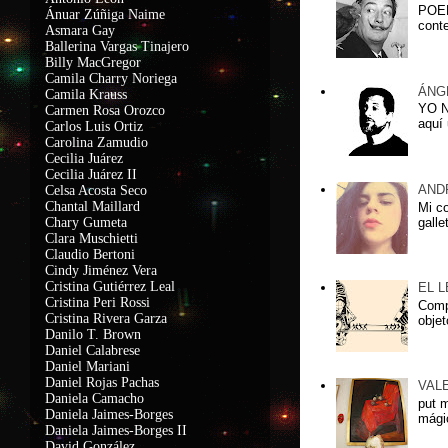
POEM
Ánuar Zúñiga Naime
conte
Asmara Gay
Ballerina Vargas Tinajero
Billy MacGregor
Camila Charry Noriega
ÁNG
Camila Krauss
YO 
C
armen Rosa Orozco
aquí 
Carlos Luis Ortiz
Carolina Zamudio
Cecilia Juárez
Cecilia Juárez II
AND
Celsa Acosta Seco
Chantal Maillard
Mi c
galle
Chary Gumeta
Clara Muschietti
Claudio Bertoni
Cindy Jiménez Vera
Cristina Gutiérrez Leal
EL 
Cristina Peri Rossi
Compa
Cristina Rivera Garza
objet
Danilo T. Brown
Daniel Calabrese
Daniel Mariani
Daniel Rojas Pachas
VAL
Daniela Camacho
put 
Daniela Jaimes-Borges
mágic
Daniela Jaimes-Borges II
David González