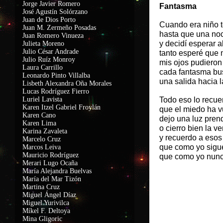
Jorge Javier Romero
Fantasma
José Agustín Solórzano
Juan de Dios Porto
Cuando era niño t
Juan M. Zermeño Posadas
hasta que una no
Juan Romero Vinueza
y decidí esperar 
Julieta Moreno
Julio César Andrade
tanto esperé que 
Julio Ruíz Monroy
mis ojos pudieron
Laura Carrillo
cada fantasma bu
Leonardo Pinto Villalba
una salida hacia l
Lisbeth Alexandra Oña Morales
Lucas Rodríguez Fierro
Luriel Lavista
Todo eso lo recue
Karen Itzel Gabriel Froylán
que el miedo ha v
Karen Cano
dejo una luz pren
Karen Lima
o cierro bien la v
Karina Zavaleta
y recuerdo a esos
Marcelo Cruz
que como yo sigu
Marcos Leiva
Mauricio Rodríguez
que como yo nunca
Merari Lugo Ocaña
María Alejandra Buelvas
María del Mar Tizón
Martina Cruz
Miguel Ángel Díaz
Miguel Yurivilca
Míkel F. Deltoya
Mina Gligoric