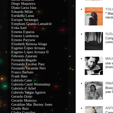
Diego Maquieira
Diana Garza Islas
YUL
Eduardo Milán
* Ma
Enriketta Luissi
nacer
Enrique Verástegui
Estephani Granda Lamadrid
Erika Said
Ernesto Esparza
SUS
Ernesto Lumbreras
Comp
Ernesto Parysow
como
Elizabeth Reinosa Aliaga
Eugenio López Arruaza
Eugenio López Arruaza II
Febronio Zatarain
MAU
Fernando Bogado
una 
Fernando Escobar Páez
(mora
Fernando Yacamán Neri
Franco Barbato
Frank Báez
Gabriela Cano
IRM
Gabriela Cantú Westendarp
Bisii
Gabriela d' Arbel
yaa G
Gabriela Vargas Aguirre
Gerardo Ocejo
Gerardo Montoya
Geraldine Mac Burney Jones
ANT
Giselle Ruiz
Comp
Gladys González