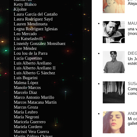
Aleja
Ketty Blanco
Kijohte
Laura García del Castaño
Laura Rodríguez Sayd
MAU
Lauren Mendinueta
una 
Legna Rodríguez Iglesias
(mora
Leo Mercado
Lia Katselashvili
Lisneidy González Monsibaez
Lore Méndez
Lou lou de la Parra
DIE
Lucía Cupertino
Un J
Luis Alberto Arellano
estét
Luis Alberto Arellano II
Luis Alberto G Sánchez
Luis Bugarini
Malena López
SUS
Manolo Marcos
Comp
Marcelo Díaz
como
Marco Antonio Murillo
Marcos Matacana Martín
Marcus Groza
María Leubro
AND
María Negroni
Mi c
Maricela Guerrero
galle
Mariela Cordero
Marisol Vera Guerra
Martín Zúñiga Chávez