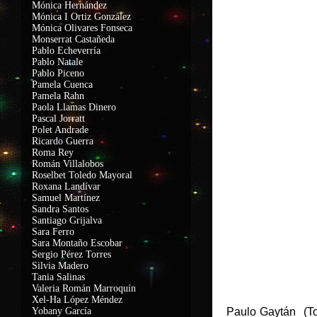
Mónica Hernández
Mónica I Ortiz González
Mónica Olivares Fonseca
Monserrat Castañeda
Pablo Echeverría
Pablo Natale
Pablo Piceno
Pamela Cuenca
Pamela Rahn
Paola Llamas Dinero
Pascal Jorratt
Polet Andrade
Ricardo Guerra
Roma Rey
Román Villalobos
Roselbet Toledo Mayoral
Roxana Landívar
Samuel Martínez
Sandra Santos
Santiago Grijalva
Sara Ferro
Sara Montaño Escobar
Sergio Pérez Torres
Silvia Madero
Tania Salinas
Valeria Román Marroquín
Xel-Ha López Méndez
Yobany García
Paulo Gaytán (To