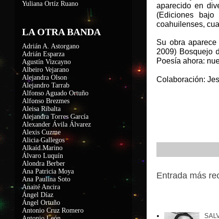
Yuliana Ortíz Ruano
aparecido en div
(Ediciones bajo
coahuilenses, cua
LA OTRA BANDA
Su obra aparece 
Adrián A. Astorgano
2009) Bosquejo d
Adrián Esparza
Poesía ahora: nue
Agustín Vizcayno
Albeiro Vejarano
Alejandra Olson
Colaboración: Je
Alejandro Tarrab
Alfonso Aguado Ortuño
Alfonso Brezmes
Aleisa Ribalta
Alejandra Torres García
Alexander Ávila Álvarez
Alexis Cuzme
Alicia Gallegos
Alkaíd Marino
Álvaro Luquín
Alondra Berber
Ana Patricia Moya
Entrada más re
Ana Paulina Soto
Anaité Ancira
Ángel Díaz
Entradas popu
Ángel Ortuño
Antonio Cruz Romero
SAL
Antonio León