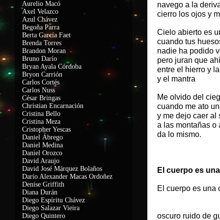
Aurelio Macó
navego a la deriv
Axel Velazco
cierro los ojos y 
Azul Chávez
Begoña Parra
Cielo abierto es 
Berta García Faet
cuando tus huesos
Brenda Torres
nadie ha podido v
Brandon Moran
Bruno Darío
pero juran que ahí
Bryan Ayala Córdoba
entre el hierro y l
Bryon Carrión
y el mantra
Carlos Cortés
Carlos Nuss
Me olvido del cieg
César Bringas
Christian Encarnación
cuando me ato una
Cristina Bello
y me dejo caer al 
Cristina Meza
a las montañas o a
Cristopher Yescas
da lo mismo.
Daniel Ábrego
Daniel Medina
Daniel Orozco
David Araujo
David José Márquez Bolaños
El cuerpo es un
Darío Alexander Macas Ordoñez
Denise Griffith
El cuerpo es una
Diana Durán
y v
Diego Espíritu Chávez
Diego Salazar Vieira
oscuro ruido de gu
Diego Quintero