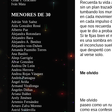
César I. Graciano
Recuerda tu vida 
Iván Mata
sin un plan trazad
tumbando los muro
MENORES DE 30
en cada movimie
en cada impulso d
Adrián Volt Saénz
Aída González Rossi
que nos recuerda
Alberto Paz
que te dio a probar
Alejandra Rotondaro
Si te fijas bien e
Alejandro Baca
es una sombra en
Alejandro A. Benítez
el inconcluso sue
Alejandro von-Duben
que despertó con
Amanda Pazmiño Torres
Ana Basilio
al verse solo.
Aleqs Garrigóz
Alvar González
Andrea De León
Andrea Herrera
Me olvido
Andrea Rojas Vásquez
Andrés Paniagua
Ángel Aviña
Armand Virallonga
Ángeles Dimas
Ariana Ibáñez
Arely Jiménez
Me olvido
Artemio Fernández
paseo como un r
Arturo Zafra Moreno
como esa confesió
Astrid Soldevilla