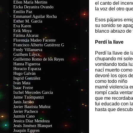
Ellen María Mertins
el canto del incen
Eicka Deyanira Ovando
la voz del otro qu
Emilio Paz
Emmanuel Aguilar Rocha
Esos pájaros emig
Esther M. García
su sonido se apa
Eva Karen
Erik Moya
blanco abrazo de
Fátima Alcaraz
Florencia Madeo Facente
Perdí la llave
Francisco Alberto Gutiérrez G
Fredy Villanueva
Perdí la llave de l
Guilhem Luycx
chupando mi sole
Guillermo Romo de los Reyes
Hanna Figueroa
vomitando toda lu
Horacio Esparza
nací muerto como
Hugo Galván
devoré los ojos 
Ingrid González
como todo niño
Iván Mata
mamé violencia en 
Isaac Freire
rompí cada venta
Ixchel Mercedes García
Jaime Tzompantzi
que me recordaba
Janis Jacobo
fui educado con 
Javier Bautista Muñoz
hasta que descubr
Javier Pacheco
Jazmín Cano
Voy a que
Jessica Díaz Mendoza
Jesús Jiménez Blanquet
Joaquín Eguren