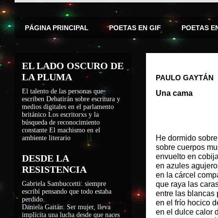
PÁGINA PRINCIPAL
POETAS EN GIF
POETAS E
EL LADO OSCURO DE
LA PLUMA
PAULO GAYTÁN
El talento de las personas que
Una cama
escriben
Debatirán sobre escritura y
medios digitales en el parlamento
británico
Los escritorxs y la
búsqueda de reconocimiento
constante
El machismo en el
He dormido sobre
ambiente literario
sobre cuerpos mu
envuelto en cobija
DESDE LA
en azules agujero
RESISTENCIA
en la cárcel compa
Gabriela Sambuccetti: siempre
que raya las caras
escribí pensando que todo estaba
entre las blancas 
perdido.
en el frío hocico 
Daniela Gaitán: Ser mujer, lleva
en el dulce calor 
implícita una lucha desde que naces