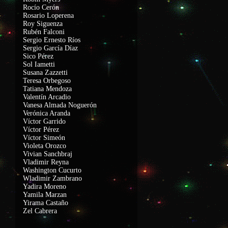
Rocío Cerón
Rosario Loperena
Roy Siguenza
Rubén Falconi
Sergio Ernesto Ríos
Sergio García Díaz
Sico Pérez
Sol Iametti
Susana Zazzetti
Teresa Orbegoso
Tatiana Mendoza
Valentín Arcadio
Vanesa Almada Noguerón
Verónica Aranda
Víctor Garrido
Víctor Pérez
Víctor Simeón
Violeta Orozco
Vivian Sanchbraj
Vladimir Reyna
Washington Cucurto
Wladimir Zambrano
Yadira Moreno
Yamila Marzan
Yirama Castaño
Zel Cabrera