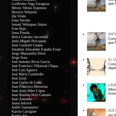
que D
Guillermo Vega Zaragoza
Héctor Veloso Espinoza
Horacio Warpola
Ida Vitale
Irma Verolin
Ismael Velázquez Juárez
Lxs más leidxs
Iván Rojo
Irma Pineda
ANT
Jésica Galeano Jarcousky
Comp
Jesús Miguel Horcajada
que D
Joan Casafont Gaspar
Jonathan Alexander España Eraso
Jorge Manzanilla Pérez
Jorge Sosa
EL 
José Antonio Rivas García
Compa
José Francisco Villarreal Chapa
objet
José Luis Aguirre
José María Cumbreño
José Zarzi
Juan Carlos de León
LAU
Juan Francisco Herrerías
(Men
Juan Jesús Hdez López
mundo
Juan Ramón Ortíz Galeano
Juan Zamudio
Juana Adcock
Judith Santopietro
ALE
Karina Cartagine
por 
Karloz Atl