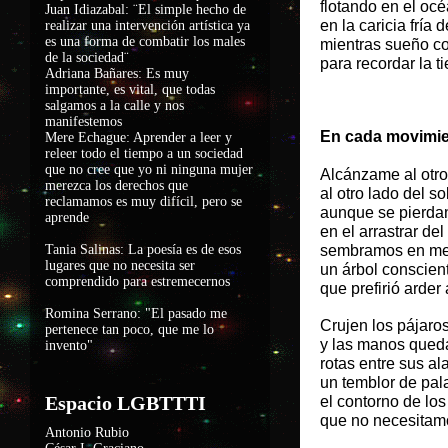
flotando en el oc
Juan Idiazabal: ¨El simple hecho de
en la caricia fría 
realizar una intervención artística ya
es una forma de combatir los males
mientras sueño c
de la sociedad
¨
para recordar la ti
Adriana Bañares: Es muy
importante, es vital, que todas
salgamos a la calle y nos
manifestemos
En cada movimi
Mere Echague: Aprender a leer y
releer todo el tiempo a un sociedad
que no cree que yo ni ninguna mujer
Alcánzame al otro 
merezca los derechos que
al otro lado del so
reclamamos es muy difícil, pero se
aunque se pierdan
aprende
en el arrastrar del
Tania Salinas: La poesía es de esos
sembramos en med
lugares que no necesita ser
un árbol conscien
comprendido para estremecernos
que prefirió arder
Romina Serrano: "El pasado me
Crujen los pájaro
pertenece tan poco, que me lo
y las manos qued
invento"
rotas entre sus al
un temblor de pal
Espacio LGBTTTI
el contorno de los
que no necesitamos
Antonio Rubio