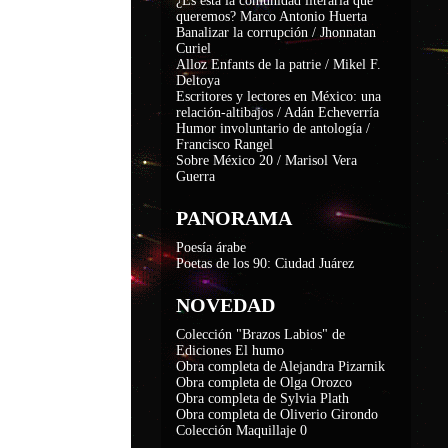
¿Es ésta la comunidad literaria que
queremos? Marco Antonio Huerta
Banalizar la corrupción / Jhonnatan
Curiel
Alloz Enfants de la patrie / Mikel F.
Deltoya
Escritores y lectores en México: una
relación-altibajos / Adán Echeverría
Humor involuntario de antología /
Francisco Rangel
Sobre México 20 / Marisol Vera
Guerra
PANORAMA
Poesía árabe
Poetas de los 90: Ciudad Juárez
NOVEDAD
Colección "Brazos Labios" de
Ediciones El humo
Obra completa de Alejandra Pizarnik
Obra completa de Olga Orozco
Obra completa de Sylvia Plath
Obra completa de Oliverio Girondo
Colección Maquillaje 0