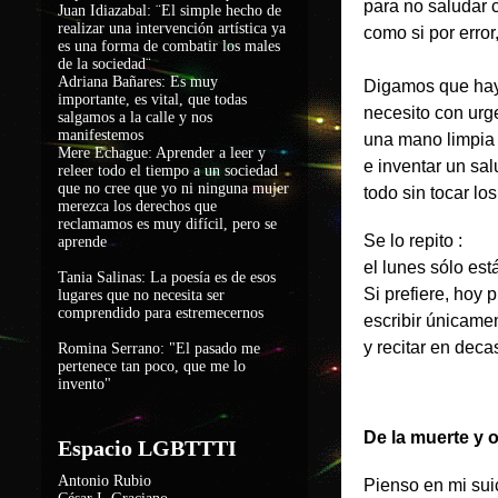
para no saludar 
Juan Idiazabal: ¨El simple hecho de
realizar una intervención artística ya
como si por error
es una forma de combatir los males
de la sociedad
¨
Adriana Bañares: Es muy
Digamos que hay 
importante, es vital, que todas
necesito con urg
salgamos a la calle y nos
manifestemos
una mano limpia
Mere Echague: Aprender a leer y
e inventar 
releer todo el tiempo a un sociedad
que no cree que yo ni ninguna mujer
todo sin tocar lo
merezca los derechos que
reclamamos es muy difícil, pero se
Se lo repito :
aprende
el lunes s
Tania Salinas: La poesía es de esos
Si prefiere, hoy 
lugares que no necesita ser
comprendido para estremecernos
escribir únicam
y recitar en deca
Romina Serrano: "El pasado me
pertenece tan poco, que me lo
invento"
De la muerte y 
Espacio LGBTTTI
Antonio Rubio
Pienso en mi sui