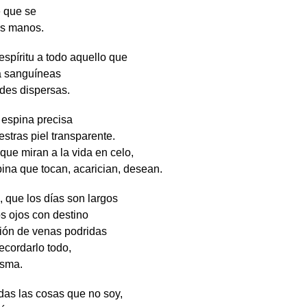
e que se
as manos.
spíritu a todo aquello que
a sanguíneas
des dispersas.
 espina precisa
estras piel transparente.
que miran a la vida en celo,
ina que tocan, acarician, desean.
, que los días son largos
s ojos con destino
ión de venas podridas
ecordarlo todo,
isma.
das las cosas que no soy,