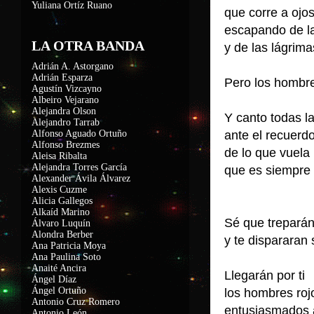
Yuliana Ortíz Ruano
que corre a ojo
escapando de l
LA OTRA BANDA
y de las lágrima
Adrián A. Astorgano
Adrián Esparza
Pero los hombre
Agustín Vizcayno
Albeiro Vejarano
Alejandra Olson
Y canto todas l
Alejandro Tarrab
Alfonso Aguado Ortuño
ante el recuerd
Alfonso Brezmes
de lo que vuel
Aleisa Ribalta
Alejandra Torres García
que es siempr
Alexander Ávila Álvarez
é
Alexis Cuzme
Alicia Gallegos
Alkaíd Marino
Sé que trepará
Álvaro Luquín
Alondra Berber
y te dispararan
Ana Patricia Moya
Ana Paulina Soto
Anaité Ancira
Llegarán por ti
Ángel Díaz
Ángel Ortuño
los hombres ro
Antonio Cruz Romero
entusiasmados a
Antonio León