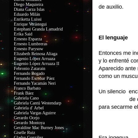
Diego Maquieira
de auxilio.
Diana Garza Islas
Eduardo Milán
Enriketta Luissi
Enrique Verástegui
Estephani Granda Lamadrid
Erika Said
El lenguaje
Ernesto Esparza
Ernesto Lumbreras
Ernesto Parysow
Entonces me inc
Elizabeth Reinosa Aliaga
Eugenio López Arruaza
y lo enfrenté c
Eugenio López Arruaza II
Aparecido ante
Febronio Zatarain
Fernando Bogado
como un muscul
Fernando Escobar Páez
Fernando Yacamán Neri
Franco Barbato
Un silencio en
Frank Báez
Gabriela Cano
de converti
Gabriela Cantú Westendarp
para secarme e
Gabriela d' Arbel
Gabriela Vargas Aguirre
ya hu
Gerardo Ocejo
de de
Gerardo Montoya
Geraldine Mac Burney Jones
Giselle Ruiz
Era ingenua
Gladys González