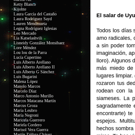
Ketty Blanco
Kijohte
Laura García del Castaño
El salar de Uy
Laura Rodríguez Sayd
Lauren Mendinueta
Legna Rodríguez Iglesias
Todos los días 
Leo Mercado
amo radicales, 
Lia Katselashvili
Lisneidy González Monsibaez
a sin poder tom
Lore Méndez
imaginación, ap
Lou lou de la Parra
Lucía Cupertino
lloro). Algunos
Luis Alberto Arellano
Luis Alberto Arellano II
más miedo de m
Luis Alberto G Sánchez
lugares limpiar
Luis Bugarini
Malena López
rozaron tus de
Manolo Marcos
rodean con la
Marcelo Díaz
Marco Antonio Murillo
siameses. La p
Marcos Matacana Martín
sagradamente e
Marcus Groza
María Leubro
encontrarte) te
María Negroni
Maricela Guerrero
espejos. Multit
Mariela Cordero
hechos sombra u
Marisol Vera Guerra
Martín Zúñiga Chávez