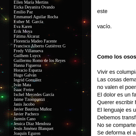
Ellen María Mertins
Eicka Deyanira Ovando
este
Emilio Paz
Emmanuel Aguilar Rocha
Esther M. García
vacío.
Eva Karen
Erik Moya
Fátima Alcaraz
Florencia Madeo Facente
Francisco Alberto Gutiérrez G
Fredy Villanueva
Guilhem Luycx
Como los oso
Guillermo Romo de los Reyes
Hanna Figueroa
Horacio Esparza
Vivir es columpi
Hugo Galván
Las cosas dem
Ingrid González
Iván Mata
no valen el po
Isaac Freire
El dolor es un 
Ixchel Mercedes García
Jaime Tzompantzi
Querer escribir
Janis Jacobo
Javier Bautista Muñoz
El lenguaje es 
Javier Pacheco
Debemos transf
Jazmín Cano
Jessica Díaz Mendoza
No se comparte 
Jesús Jiménez Blanquet
Se deforma el 
Joaquín Eguren