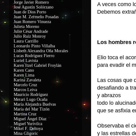
Jorge Javier Romero
A veces como 
José Agustín Solórzano
Debemos extraña
Juan de Dios Porto
Juan M. Zermeño Posadas
Juan Romero Vinueza
Julieta Moreno
Julio César Andrade
Julio Ruíz Monroy
Laura Carrillo
Los hombres r
Leonardo Pinto Villalba
Lisbeth Alexandra Oña Morales
Lucas Rodríguez Fierro
Elio toca el aco
Luriel Lavista
para evadir el
Karen Itzel Gabriel Froylán
Karen Cano
Karen Lima
Las cosas que q
Karina Zavaleta
Marcelo Cruz
desafiando a t
Marcos Leiva
Mauricio Rodríguez
y abrazos
Merari Lugo Ocaña
todo lo alucin
María Alejandra Buelvas
María del Mar Tizón
que se asfixia e
Martina Cruz
Miguel Ángel Díaz
Miguel Yurivilca
Observaba el c
Míkel F. Deltoya
y las estrellas 
Mina Gligoric