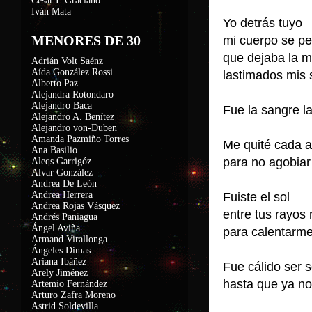
César I. Graciano
Iván Mata
Yo detrás tuyo
MENORES DE 30
mi cuerpo se per
que dejaba la 
Adrián Volt Saénz
Aída González Rossi
lastimados mis 
Alberto Paz
Alejandra Rotondaro
Alejandro Baca
Fue la sangre l
Alejandro A. Benítez
Alejandro von-Duben
Amanda Pazmiño Torres
Me quité cada as
Ana Basilio
para no agobiar
Aleqs Garrigóz
Alvar González
Andrea De León
Andrea Herrera
Fuiste el sol
Andrea Rojas Vásquez
entre tus rayo
Andrés Paniagua
Ángel Aviña
para calentarm
Armand Virallonga
Ángeles Dimas
Ariana Ibáñez
Fue cálido ser
Arely Jiménez
hasta que ya no
Artemio Fernández
Arturo Zafra Moreno
Astrid Soldevilla