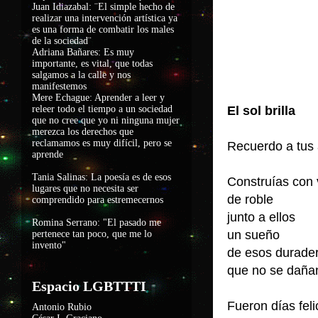
Juan Idiazabal: ¨El simple hecho de
realizar una intervención artística ya
es una forma de combatir los males
de la sociedad
¨
Adriana Bañares: Es muy
importante, es vital, que todas
salgamos a la calle y nos
manifestemos
Mere Echague: Aprender a leer y
releer todo el tiempo a un sociedad
El sol brilla
que no cree que yo ni ninguna mujer
merezca los derechos que
reclamamos es muy difícil, pero se
Recuerdo a tus
aprende
Tania Salinas: La poesía es de esos
Construías con 
lugares que no necesita ser
de roble
comprendido para estremecernos
junto a ellos
Romina Serrano: "El pasado me
un sueño
pertenece tan poco, que me lo
invento"
de esos durad
que no se daña
Espacio LGBTTTI
Fueron días feli
Antonio Rubio