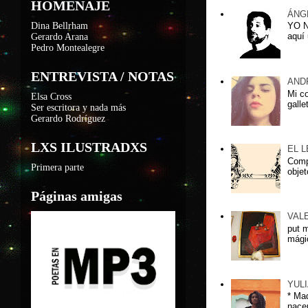
HOMENAJE
ÁNG
Dina Bellrham
YO 
aquí 
Gerardo Arana
Pedro Montealegre
ENTREVISTA / NOTAS
AND
Mi c
Elsa Cross
galle
Ser escritora y nada más
Gerardo Rodríguez
LXS ILUSTRADXS
EL 
Compa
Primera parte
objet
Páginas amigas
VAL
put 
mágic
YUL
* Ma
nacer