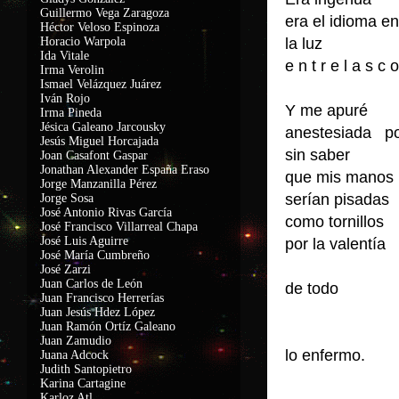
Guillermo Vega Zaragoza
era el idioma 
Héctor Veloso Espinoza
Horacio Warpola
la luz
Ida Vitale
e n t r e l a s c 
Irma Verolin
Ismael Velázquez Juárez
Iván Rojo
Y me apuré
Irma Pineda
Jésica Galeano Jarcousky
anestesiada po
Jesús Miguel Horcajada
sin saber
Joan Casafont Gaspar
Jonathan Alexander España Eraso
que mis manos
Jorge Manzanilla Pérez
serían pisadas
Jorge Sosa
José Antonio Rivas García
como tornillos
José Francisco Villarreal Chapa
José Luis Aguirre
por la valentía
José María Cumbreño
José Zarzi
Juan Carlos de León
de todo
Juan Francisco Herrerías
Juan Jesús Hdez López
Juan Ramón Ortíz Galeano
Juan Zamudio
lo enfermo.
Juana Adcock
Judith Santopietro
Karina Cartagine
Karloz Atl