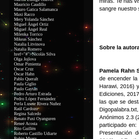
miras. Te has vi
Mauricio Caudillo
sangre nuestro 
Mauro Gatica Salamanca
Maxi Racco
Mery Yolanda Sánchez
Miguel Ángel Ortiz
Miguel Ángel Real
Milenka Torrico
Mikeas Sánchez
Natalia Litvinova
Sobre la autor
Natalia Romero
href="#">Nicolás Silva
Olga Jojlova
Omar Pimienta
Oscar Cruz
Pamela Rahn 
Óscar Hahn
de encender la
Pablo Queralt
Paula Giglio
Harawi, 2016) y
Paulo Gaytán
Ediciones, 2017
Pedro Arturo Estrada
Pedro López Fernández
las que se des
Perla Lusete Rivera Nuñez
Raúl Cardozo
Digopalabra.txt
Regina Salcedo
Anónimos 2.3 (
Renato Paxi Oyanguren
Reneé Acosta
participado en:
Rito Guillén
Presentación d
Roberto Castillo Udiarte
Robin Myers