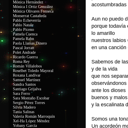
Mónica Hernández
acostumbradas a
Mónica I Ortiz González
Mónica Olivares Fonseca
Monserrat Castañeda
Aun no puedo de
Pablo Echeverría
Pablo Natale
porque todavía 
Pablo Piceno
lo amarillo
Pamela Cuenca
Pamela Rahn
nuestros labios
Paola Llamas Dinero
en una canción
Pascal Jorratt
Polet Andrade
Ricardo Guerra
Sabemos de la
Roma Rey
Román Villalobos
y de la vida
Roselbet Toledo Mayoral
Roxana Landívar
que nos separa
Samuel Martínez
observándonos 
Sandra Santos
Santiago Grijalva
ante los diose
Sara Ferro
buenos y malo
Sara Montaño Escobar
Sergio Pérez Torres
y la escalinata 
Silvia Madero
Tania Salinas
Valeria Román Marroquín
Somos una tona
Xel-Ha López Méndez
Un acordeón m
Yobany García