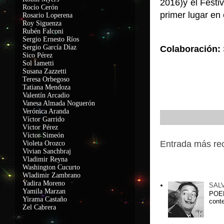
2016)y el Festi
Rocío Cerón
primer lugar en
Rosario Loperena
Roy Siguenza
Rubén Falconi
Sergio Ernesto Ríos
Sergio García Díaz
Colaboración:
Sico Pérez
Sol Iametti
Susana Zazzetti
Teresa Orbegoso
Tatiana Mendoza
Valentín Arcadio
Vanesa Almada Noguerón
Verónica Aranda
Víctor Garrido
Víctor Pérez
Víctor Simeón
Entrada más re
Violeta Orozco
Vivian Sanchbraj
Vladimir Reyna
Washington Cucurto
Entradas popu
Wladimir Zambrano
Yadira Moreno
SAL
Yamila Marzan
POEM
Yirama Castaño
conte
Zel Cabrera