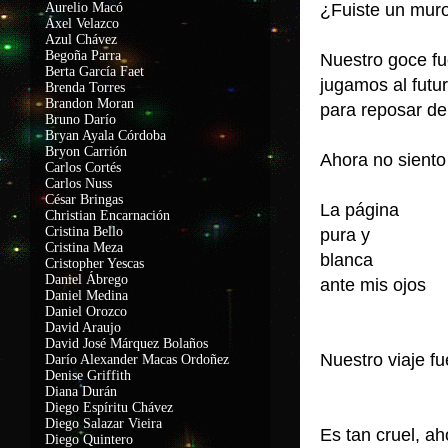
Aurelio Macó
¿Fuiste un mur
Axel Velazco
Azul Chávez
Begoña Parra
Nuestro goce fu
Berta García Faet
jugamos al futu
Brenda Torres
Brandon Moran
para reposar de
Bruno Darío
Bryan Ayala Córdoba
Bryon Carrión
Ahora no siento
Carlos Cortés
Carlos Nuss
César Bringas
La página
Christian Encarnación
Cristina Bello
pura y
Cristina Meza
blanca
Cristopher Yescas
Daniel Ábrego
ante mis ojos
Daniel Medina
Daniel Orozco
David Araujo
David José Márquez Bolaños
Nuestro viaje fu
Darío Alexander Macas Ordoñez
Denise Griffith
Diana Durán
Diego Espíritu Chávez
Diego Salazar Vieira
Es tan cruel, ah
Diego Quintero