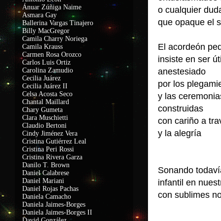
Ánuar Zúñiga Naime
o cualquier du
Asmara Gay
que opaque el 
Ballerina Vargas Tinajero
Billy MacGregor
Camila Charry Noriega
El acordeón p
Camila Krauss
C
armen Rosa Orozco
insiste en ser ú
Carlos Luis Ortiz
Carolina Zamudio
anestesiado
Cecilia Juárez
por los plegam
Cecilia Juárez II
Celsa Acosta Seco
y las ceremoni
Chantal Maillard
construidas
Chary Gumeta
Clara Muschietti
con cariño a tra
Claudio Bertoni
y la alegría
Cindy Jiménez Vera
Cristina Gutiérrez Leal
Cristina Peri Rossi
Cristina Rivera Garza
Danilo T. Brown
Sonando todav
Daniel Calabrese
Daniel Mariani
infantil en nues
Daniel Rojas Pachas
con sublimes n
Daniela Camacho
Daniela Jaimes-Borges
Daniela Jaimes-Borges II
David González