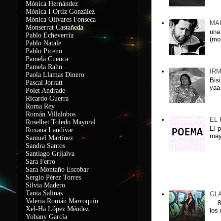
Mónica Hernández
Mónica I Ortiz González
Mónica Olivares Fonseca
MA
Monserrat Castañeda
una
Pablo Echeverría
(mo
Pablo Natale
Pablo Piceno
Pamela Cuenca
Pamela Rahn
IR
Paola Llamas Dinero
Bis
Pascal Jorratt
yaa
Polet Andrade
Ricardo Guerra
Roma Rey
Román Villalobos
EL
Roselbet Toledo Mayoral
El 
Roxana Landívar
may
Samuel Martínez
Sandra Santos
Santiago Grijalva
Sara Ferro
Sara Montaño Escobar
Sergio Pérez Torres
Lxs más leidx
Silvia Madero
Tania Salinas
GL
Valeria Román Marroquín
8 d
Xel-Ha López Méndez
los
Yobany García