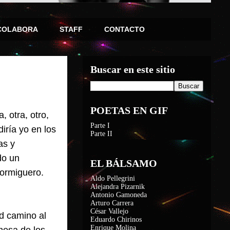
COLABORA
STAFF
CONTACTO
Buscar en este sitio
POETAS EN GIF
 otra, otro,
Parte I
diría yo en los
Parte II
as y
do un
EL BÁLSAMO
hormiguero.
Aldo Pellegrini
Alejandra Pizarnik
Antonio Gamoneda
Arturo Carrera
César Vallejo
ad camino al
Eduardo Chirinos
Enrique Molina