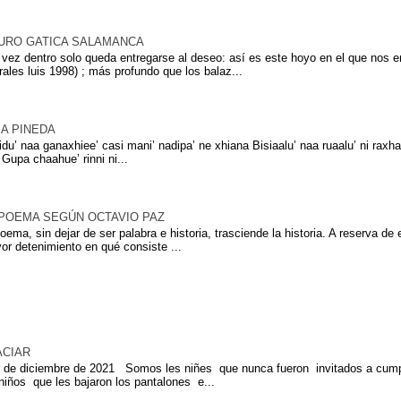
URO GATICA SALAMANCA
 vez dentro solo queda entregarse al deseo: así es este hoyo en el que nos
rales luis 1998) ; más profundo que los balaz...
MA PINEDA
iidu’ naa ganaxhiee’ casi mani’ nadipa’ ne xhiana Bisiaalu’ naa ruaalu’ ni raxha
 Gupa chaahue’ rinni ni...
 POEMA SEGÚN OCTAVIO PAZ
poema, sin dejar de ser palabra e historia, trasciende la historia. A reserva d
or detenimiento en qué consiste ...
s
ACIAR
e diciembre de 2021 Somos les niñes que nunca fueron invitados a cu
 niños que les bajaron los pantalones e...