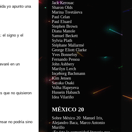
Jack Kerouac
ida yo apunto una
Sharon Olds
Marina Tsvetáieva
Paul Celan
Paul Eluard
Stephen Brown
Diana Manole
: el signo y el
Samuel Beckett
Sylvia Plath
Stéphane Mallarmé
George Eliott Clarke
Yves Bonnefoy
Fernando Pessoa
evaré en un
John Ashbery
Marilyn Lerch
Inceborg Bachmann
Kim Jensen
Sayaka Osaki
Volha Hapeyeva
Hussein Habasch
s que no quisieron
Idea Vilariño
MÉXICO 20
Sobre México 20: Manuel Iris,
sar no podría sino
Alejandro Baca, Marco Antonio
Murillo