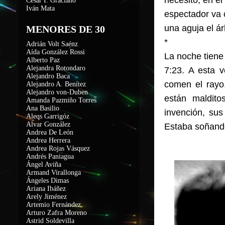
necesito, en el
César I. Graciano
Iván Mata
espectador va 
una aguja el á
MENORES DE 30
*
Adrián Volt Saénz
Aída González Rossi
La noche tiene 
Alberto Paz
Alejandra Rotondaro
7:23. A esta v
Alejandro Baca
comen el rayo.
Alejandro A. Benítez
Alejandro von-Duben
están maldito
Amanda Pazmiño Torres
Ana Basilio
invención, su
Aleqs Garrigóz
Alvar González
Estaba soñando
Andrea De León
Andrea Herrera
Andrea Rojas Vásquez
Andrés Paniagua
Ángel Aviña
Armand Virallonga
Ángeles Dimas
Ariana Ibáñez
Arely Jiménez
Artemio Fernández
Arturo Zafra Moreno
Astrid Soldevilla