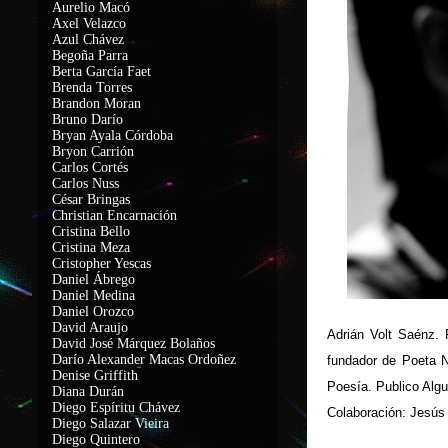
Aurelio Macó
Axel Velazco
Azul Chávez
Begoña Parra
Berta García Faet
Brenda Torres
Brandon Moran
Bruno Darío
Bryan Ayala Córdoba
Bryon Carrión
Carlos Cortés
Carlos Nuss
César Bringas
Christian Encarnación
Cristina Bello
Cristina Meza
Cristopher Yescas
Daniel Ábrego
Daniel Medina
Daniel Orozco
David Araujo
Adrián Volt Saénz
. 
David José Márquez Bolaños
Darío Alexander Macas Ordoñez
fundador de Poeta N
Denise Griffith
Poesía. Publico Algu
Diana Durán
Diego Espíritu Chávez
Colaboración: Jesús
Diego Salazar Vieira
Diego Quintero