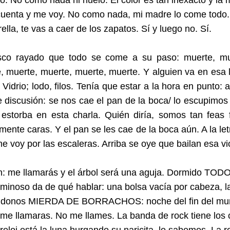
tío. No como nada ni huelo. El color es tan inexacto y la
a cuenta y me voy. No como nada, mi madre lo come todo. 
rella, te vas a caer de los zapatos. Sí y luego no. Sí.
sco rayado que todo se come a su paso: muerte, mu
, muerte, muerte, muerte, muerte. Y alguien va en esa 
s. Vidrio; lodo, filos. Tenía que estar a la hora en punto
e discusión: se nos cae el pan de la boca/ lo escupimos 
estorba en esta charla. Quién diría, somos tan feas 
ente caras. Y el pan se les cae de la boca aún. A la let
e voy por las escaleras. Arriba se oye que bailan esa vi
 tin: me llamarás y el árbol será una aguja. Dormido TODO
uminoso da de qué hablar: una bolsa vacía por cabeza, l
tándonos MIERDA DE BORRACHOS: noche del fin del mu
 me llamaras. No me llames. La banda de rock tiene los