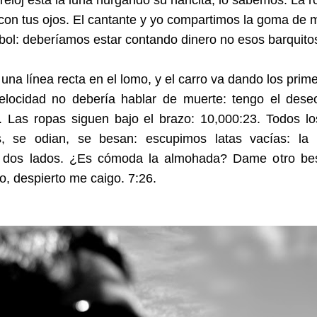
 reloj está la luna hurgando su naricita, lo sabemos. La 
con tus ojos. El cantante y yo compartimos la goma de 
rbol: deberíamos estar contando dinero no esos barquito
una línea recta en el lomo, y el carro va dando los prim
elocidad no debería hablar de muerte: tengo el deseo
 Las ropas siguen bajo el brazo: 10,000:23. Todos lo
s, se odian, se besan: escupimos latas vacías: la
s dos lados. ¿Es cómoda la almohada? Dame otro be
, despierto me caigo. 7:26.