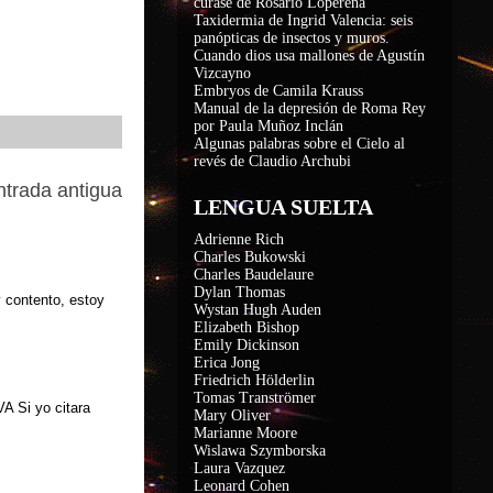
curase de Rosario Loperena
Taxidermia de Ingrid Valencia: seis
panópticas de insectos y muros.
Cuando dios usa mallones de Agustín
Vizcayno
Embryos de Camila Krauss
Manual de la depresión de Roma Rey
por Paula Muñoz Inclán
Algunas palabras sobre el Cielo al
revés de Claudio Archubi
ntrada antigua
LENGUA SUELTA
Adrienne Rich
Charles Bukowski
Charles Baudelaure
Dylan Thomas
contento, estoy
Wystan Hugh Auden
Elizabeth Bishop
Emily Dickinson
Erica Jong
Friedrich Hölderlin
Tomas Tranströmer
Si yo citara
Mary Oliver
Marianne Moore
Wislawa Szymborska
Laura Vazquez
Leonard Cohen