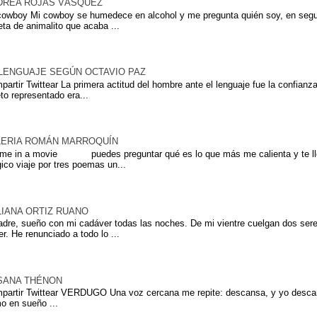
DREA ROJAS VÁSQUEZ
cowboy Mi cowboy se humedece en alcohol y me pregunta quién soy, en segu
leta de animalito que acaba ...
 LENGUAJE SEGÚN OCTAVIO PAZ
partir Twittear La primera actitud del hombre ante el lenguaje fue la confianza
eto representado era...
LERIA ROMÁN MARROQUÍN
 me in a movie puedes preguntar qué es lo que más me calienta y te ll
ico viaje por tres poemas un...
LIANA ORTIZ RUANO
adre, sueño con mi cadáver todas las noches. De mi vientre cuelgan dos sere
er. He renunciado a todo lo ...
SANA THÉNON
partir Twittear VERDUGO Una voz cercana me repite: descansa, y yo descan
o en sueño ...