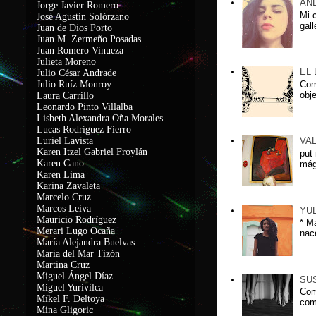
AN
Jorge Javier Romero
Mi 
José Agustín Solórzano
gal
Juan de Dios Porto
Juan M. Zermeño Posadas
Juan Romero Vinueza
Julieta Moreno
EL
Julio César Andrade
Com
Julio Ruíz Monroy
obj
Laura Carrillo
Leonardo Pinto Villalba
Lisbeth Alexandra Oña Morales
Lucas Rodríguez Fierro
Luriel Lavista
VA
Karen Itzel Gabriel Froylán
put
Karen Cano
mág
Karen Lima
Karina Zavaleta
Marcelo Cruz
Marcos Leiva
YU
Mauricio Rodríguez
* M
Merari Lugo Ocaña
nac
María Alejandra Buelvas
María del Mar Tizón
Martina Cruz
Miguel Ángel Díaz
SU
Miguel Yurivilca
Com
Míkel F. Deltoya
com
Mina Gligoric