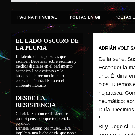
PÁGINA PRINCIPAL
POETAS EN GIF
POETAS 
EL LADO OSCURO DE
LA PLUMA
ADRIÁN VOLT S
El talento de las personas que
De la serie, Su
escriben
Debatirán sobre escritura y
medios digitales en el parlamento
Esconder la ma
británico
Los escritorxs y la
uno. Él diría en
búsqueda de reconocimiento
constante
El machismo en el
ojos. Diremos e
ambiente literario
hojarasca. Com
DESDE LA
neumático; abr
RESISTENCIA
Diría. Decimos
Gabriela Sambuccetti: siempre
*
escribí pensando que todo estaba
perdido.
Sí y luego sí. 
Daniela Gaitán: Ser mujer, lleva
implícita una lucha desde que naces