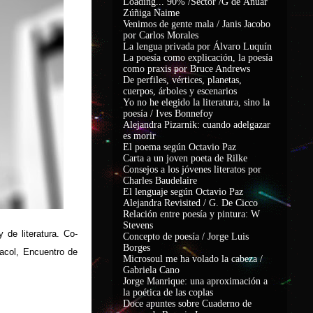
Loading... 90% /Sector /G de Ánuar
Zúñiga Naime
Venimos de gente mala / Janis Jacobo
por Carlos Morales
La lengua privada por Álvaro Luquín
La poesía como explicación, la poesía
como praxis por Bruce Andrews
De perfiles, vértices, planetas,
cuerpos, árboles y escenarios
Yo no he elegido la literatura, sino la
poesía / Ives Bonnefoy
Alejandra Pizarnik: cuando adelgazar
es morir
El poema según Octavio Paz
Carta a un joven poeta de Rilke
Consejos a los jóvenes literatos por
Charles Baudelaire
El lenguaje según Octavio Paz
Alejandra Revisited / G. De Cicco
Relación entre poesía y pintura: W
Stevens
 de literatura. Co-
Concepto de poesía / Jorge Luis
Borges
racol, Encuentro de
Microsoul me ha volado la cabeza /
Gabriela Cano
Jorge Manrique: una aproximación a
la poética de las coplas
Doce apuntes sobre Cuaderno de