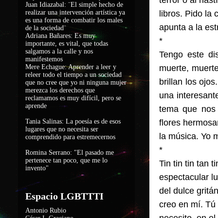
terror o al has
Juan Idiazabal: ¨El simple hecho de
realizar una intervención artística ya
libros. Pido l
es una forma de combatir los males
apunta a la est
de la sociedad
¨
Adriana Bañares: Es muy
*
importante, es vital, que todas
salgamos a la calle y nos
Tengo este di
manifestemos
Mere Echague: Aprender a leer y
muerte, muerte
releer todo el tiempo a un sociedad
brillan los ojo
que no cree que yo ni ninguna mujer
merezca los derechos que
una interesant
reclamamos es muy difícil, pero se
aprende
tema que nos 
Tania Salinas: La poesía es de esos
flores hermosam
lugares que no necesita ser
la música. Yo m
comprendido para estremecernos
*
Romina Serrano: "El pasado me
pertenece tan poco, que me lo
Tin tin tin tan
invento"
espectacular l
del dulce gri
Espacio LGBTTTI
creo en mí. Tú
Antonio Rubio