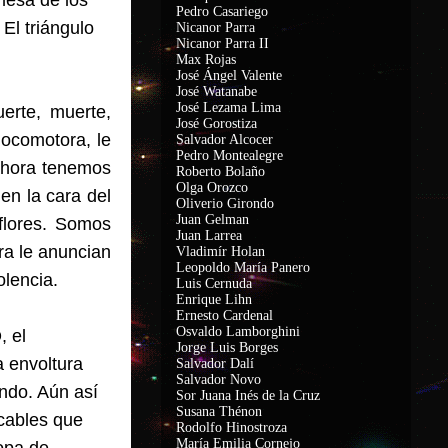
 mesa de los
Pedro Casariego
El triángulo
Nicanor Parra
Nicanor Parra II
Max Rojas
José Ángel Valente
José Watanabe
José Lezama Lima
erte, muerte,
José Gorostiza
locomotora, le
Salvador Alcocer
Pedro Montealegre
: ahora tenemos
Roberto Bolaño
Olga Orozco
en la cara del
Oliverio Girondo
Juan Gelman
flores. Somos
Juan Larrea
ra le anuncian
Vladimír Holan
Leopoldo María Panero
olencia.
Luis Cernuda
Enrique Lihn
Ernesto Cardenal
Osvaldo Lamborghini
, el
Jorge Luis Borges
a envoltura
Salvador Dalí
Salvador Novo
ndo. Aún así
Sor Juana Inés de la Cruz
Susana Thénon
 cables que
Rodolfo Hinostroza
María Emilia Cornejo