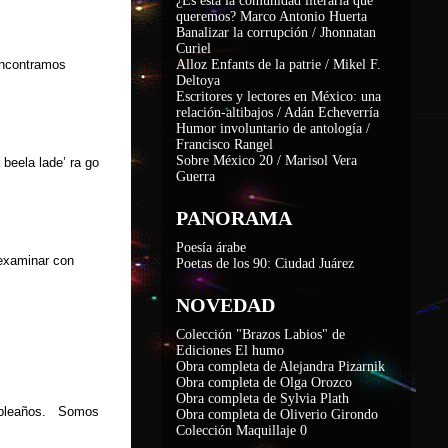
¿Es ésta la comunidad literaria que
queremos? Marco Antonio Huerta
Banalizar la corrupción / Jhonnatan
Curiel
 encontramos
Alloz Enfants de la patrie / Mikel F.
Deltoya
Escritores y lectores en México: una
relación-altibajos / Adán Echeverría
Humor involuntario de antología /
Francisco Rangel
Sobre México 20 / Marisol Vera
 beela lade’ ra go
Guerra
PANORAMA
Poesía árabe
e examinar con
Poetas de los 90: Ciudad Juárez
NOVEDAD
Colección "Brazos Labios" de
Ediciones El humo
Obra completa de Alejandra Pizarnik
Obra completa de Olga Orozco
Obra completa de Sylvia Plath
mpleaños. Somos
Obra completa de Oliverio Girondo
Colección Maquillaje 0