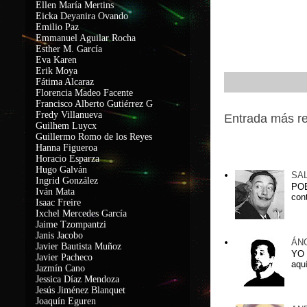
Ellen María Mertins
Eicka Deyanira Ovando
Emilio Paz
Emmanuel Aguilar Rocha
Esther M. García
Eva Karen
Erik Moya
Fátima Alcaraz
Florencia Madeo Facente
Francisco Alberto Gutiérrez G
Fredy Villanueva
Entrada más re
Guilhem Luycx
Guillermo Romo de los Reyes
Hanna Figueroa
Entradas pop
Horacio Esparza
Hugo Galván
SA
Ingrid González
POE
Iván Mata
con
Isaac Freire
Ixchel Mercedes García
Jaime Tzompantzi
Janis Jacobo
ÁN
Javier Bautista Muñoz
YO 
Javier Pacheco
aquí
Jazmín Cano
Jessica Díaz Mendoza
Jesús Jiménez Blanquet
Joaquín Eguren