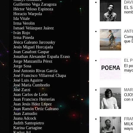
DAV
Guillermo Vega Zaragoza
EL S
Héctor Veloso Espinoza
nomb
Horacio Warpola
Ida Vitale
Irma Verolin
Ismael Velázquez Juárez
ANT
Iván Rojo
Comp
Irma Pineda
que D
Jésica Galeano Jarcousky
Jesús Miguel Horcajada
Joan Casafont Gaspar
Jonathan Alexander España Eraso
EL 
Jorge Manzanilla Pérez
El po
Jorge Sosa
mayo
José Antonio Rivas García
José Francisco Villarreal Chapa
José Luis Aguirre
José María Cumbreño
MAR
José Zarzi
Juan Carlos de León
OJOS
Juan Francisco Herrerías
con s
Juan Jesús Hdez López
Juan Ramón Ortíz Galeano
Juan Zamudio
Juana Adcock
FRA
Judith Santopietro
MILK
Karina Cartagine
ways
Karloz Atl