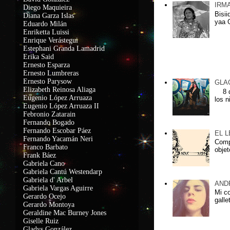
IRM
Diego Maquieira
Bisii
Diana Garza Islas
yaa G
Eduardo Milán
Enriketta Luissi
Enrique Verástegui
Estephani Granda Lamadrid
Erika Said
Ernesto Esparza
Lxs más leidxs
Ernesto Lumbreras
Ernesto Parysow
GLA
Elizabeth Reinosa Aliaga
8 de
Eugenio López Arruaza
los n
Eugenio López Arruaza II
Febronio Zatarain
Fernando Bogado
Fernando Escobar Páez
EL 
Fernando Yacamán Neri
Compa
Franco Barbato
objet
Frank Báez
Gabriela Cano
Gabriela Cantú Westendarp
Gabriela d' Arbel
AND
Gabriela Vargas Aguirre
Mi c
Gerardo Ocejo
galle
Gerardo Montoya
Geraldine Mac Burney Jones
Giselle Ruiz
Gladys González