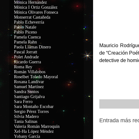
Mónica Hernández
Mónica I Ortiz González
Mónica Olivares Fonseca
Monserrat Castañeda
Pablo Echeverría
Pablo Natale
Pablo Piceno
Pamela Cuenca
Pamela Rahn
Mauricio Rodrígue
Paola Llamas Dinero
Pascal Jorratt
de “Creación Poét
Polet Andrade
detective de homi
Ricardo Guerra
Roma Rey
Román Villalobos
Roselbet Toledo Mayoral
Roxana Landívar
Samuel Martínez
Sandra Santos
Santiago Grijalva
Sara Ferro
Sara Montaño Escobar
Sergio Pérez Torres
Silvia Madero
Entrada más re
Tania Salinas
Valeria Román Marroquín
Xel-Ha López Méndez
Entradas popu
Yobany García