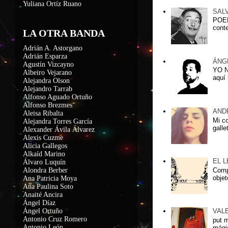
Yuliana Ortíz Ruano
SAL
POEM
conte
LA OTRA BANDA
Adrián A. Astorgano
Adrián Esparza
ÁNG
Agustín Vizcayno
YO 
Albeiro Vejarano
aquí 
Alejandra Olson
Alejandro Tarrab
Alfonso Aguado Ortuño
Alfonso Brezmes
AND
Aleisa Ribalta
Mi c
Alejandra Torres García
galle
Alexander Ávila Álvarez
Alexis Cuzme
Alicia Gallegos
Alkaíd Marino
EL 
Álvaro Luquín
Compa
Alondra Berber
objet
Ana Patricia Moya
Ana Paulina Soto
Anaité Ancira
Ángel Díaz
Ángel Ortuño
VAL
Antonio Cruz Romero
put 
Antonio León
mágic