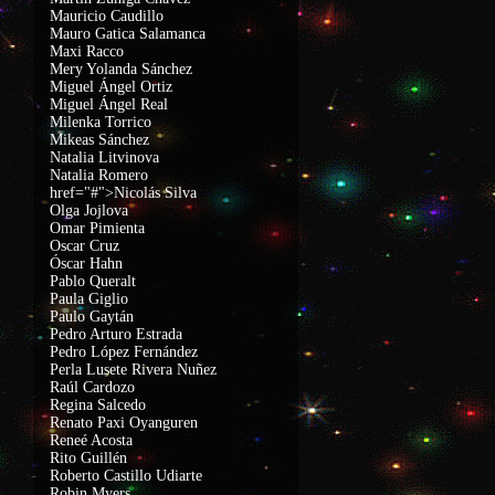
Mauricio Caudillo
Mauro Gatica Salamanca
Maxi Racco
Mery Yolanda Sánchez
Miguel Ángel Ortiz
Miguel Ángel Real
Milenka Torrico
Mikeas Sánchez
Natalia Litvinova
Natalia Romero
href="#">Nicolás Silva
Olga Jojlova
Omar Pimienta
Oscar Cruz
Óscar Hahn
Pablo Queralt
Paula Giglio
Paulo Gaytán
Pedro Arturo Estrada
Pedro López Fernández
Perla Lusete Rivera Nuñez
Raúl Cardozo
Regina Salcedo
Renato Paxi Oyanguren
Reneé Acosta
Rito Guillén
Roberto Castillo Udiarte
Robin Myers