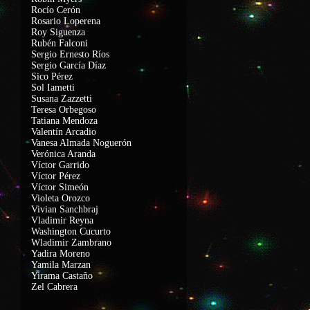
Rocío Cerón
Rosario Loperena
Roy Siguenza
Rubén Falconi
Sergio Ernesto Ríos
Sergio García Díaz
Sico Pérez
Sol Iametti
Susana Zazzetti
Teresa Orbegoso
Tatiana Mendoza
Valentín Arcadio
Vanesa Almada Noguerón
Verónica Aranda
Víctor Garrido
Víctor Pérez
Víctor Simeón
Violeta Orozco
Vivian Sanchbraj
Vladimir Reyna
Washington Cucurto
Wladimir Zambrano
Yadira Moreno
Yamila Marzan
Yirama Castaño
Zel Cabrera