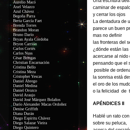
Una escritura det
Aurelio Macó
Axel Velazco
caminar de espald
Azul Chávez
y cerrar los ojos
Begoña Parra
Berta García Faet
La dentadura de 
Brenda Torres
parece un buen pr
Brandon Moran
Bruno Darío
mas no definir
Bryan Ayala Córdoba
las fronteras del 
Bryon Carrión
Carlos Cortés
¿dónde están las
Carlos Nuss
acercarse al nido
César Bringas
Christian Encarnación
pensando que el 
Cristina Bello
posible de orden
Cristina Meza
Cristopher Yescas
la sonrisa está d
Daniel Ábrego
el oro de los mudo
Daniel Medina
Daniel Orozco
o la felicidad de 
David Araujo
David José Márquez Bolaños
APÉNDICES II
Darío Alexander Macas Ordoñez
Denise Griffith
Diana Durán
Hablé un rato con
Diego Espíritu Chávez
sobre su peluca,
Diego Salazar Vieira
Diego Quintero
acerca del corazó