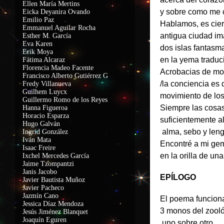
Ellen María Mertins
y sobre como me 
Eicka Deyanira Ovando
Emilio Paz
Hablamos, es cier
Emmanuel Aguilar Rocha
antigua ciudad im
Esther M. García
Eva Karen
dos islas fantasm
Erik Moya
en la yema traduc
Fátima Alcaraz
Florencia Madeo Facente
Acrobacias de mo
Francisco Alberto Gutiérrez G
/la conciencia es 
Fredy Villanueva
Guilhem Luycx
movimiento de los
Guillermo Romo de los Reyes
Siempre las cosa
Hanna Figueroa
Horacio Esparza
suficientemente a
Hugo Galván
alma, sebo y leng
Ingrid González
Iván Mata
Encontré a mi ge
Isaac Freire
en la orilla de un
Ixchel Mercedes García
Jaime Tzompantzi
Janis Jacobo
EPÍLOGO
Javier Bautista Muñoz
Javier Pacheco
Jazmín Cano
El poema funcion
Jessica Díaz Mendoza
3 monos del zool
Jesús Jiménez Blanquet
Joaquín Eguren
uno sobre otro