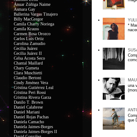
Ánuar Zúñiga Naime
Asmara Gay
Ballerina Vargas Tinajero
Billy MacGregor
YUL
Camila Charry Noriega
* Ma
Camila Krauss
nacer
C
armen Rosa Orozco
Carlos Luis Ortiz
Carolina Zamudio
Cecilia Juárez
SUS
Cecilia Juárez II
Comp
Celsa Acosta Seco
como
Chantal Maillard
Chary Gumeta
Clara Muschietti
Claudio Bertoni
MAU
Cindy Jiménez Vera
una 
Cristina Gutiérrez Leal
(mora
Cristina Peri Rossi
Cristina Rivera Garza
Danilo T. Brown
Daniel Calabrese
ANT
Daniel Mariani
Comp
Daniel Rojas Pachas
que D
Daniela Camacho
Daniela Jaimes-Borges
Daniela Jaimes-Borges II
David González