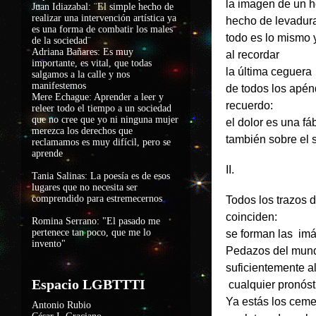
la imagen de un 
Juan Idiazabal: ¨El simple hecho de
realizar una intervención artística ya
hecho de levadur
es una forma de combatir los males
todo es lo mismo 
de la sociedad
¨
Adriana Bañares: Es muy
al recordar
importante, es vital, que todas
la última ceguera
salgamos a la calle y nos
manifestemos
de todos los apén
Mere Echague: Aprender a leer y
recuerdo:
releer todo el tiempo a un sociedad
que no cree que yo ni ninguna mujer
el dolor es una fá
merezca los derechos que
también sobre el s
reclamamos es muy difícil, pero se
aprende
II.
Tania Salinas: La poesía es de esos
lugares que no necesita ser
comprendido para estremecernos
Todos los trazos 
coinciden:
Romina Serrano: "El pasado me
pertenece tan poco, que me lo
se forman las im
invento"
Pedazos del mun
suficientemente a
Espacio LGBTTTI
cualquier pronóst
Ya estás los ceme
Antonio Rubio