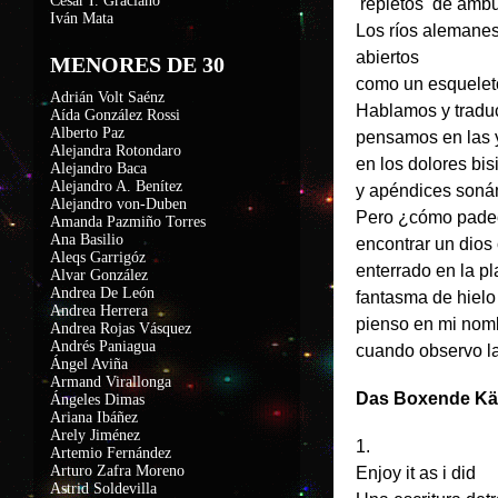
César I. Graciano
repletos de ambu
Iván Mata
Los ríos alemane
abiertos
MENORES DE 30
como un esqueleto
Adrián Volt Saénz
Hablamos y tradu
Aída González Rossi
Alberto Paz
pensamos en las 
Alejandra Rotondaro
en los dolores bis
Alejandro Baca
Alejandro A. Benítez
y apéndices son
Alejandro von-Duben
Pero ¿cómo pade
Amanda Pazmiño Torres
Ana Basilio
encontrar un dios 
Aleqs Garrigóz
enterrado en la pl
Alvar González
Andrea De León
fantasma de hielo
Andrea Herrera
pienso en mi nom
Andrea Rojas Vásquez
Andrés Paniagua
cuando observo l
Ángel Aviña
Armand Virallonga
Das Boxende K
Ángeles Dimas
Ariana Ibáñez
Arely Jiménez
1.
Artemio Fernández
Arturo Zafra Moreno
Enjoy it as i did
Astrid Soldevilla