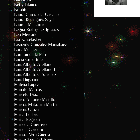
Ketty Blanco
Kijohte
Laura García del Castaño
Laura Rodríguez Sayd
Lauren Mendinueta
Legna Rodríguez Iglesias
Leo Mercado
Lia Katselashvili
Lisneidy González Monsibaez
Lore Méndez
Lou lou de la Parra
Lucía Cupertino
Luis Alberto Arellano
Luis Alberto Arellano II
Luis Alberto G Sánchez
Luis Bugarini
Malena López
Manolo Marcos
Marcelo Díaz
Marco Antonio Murillo
Marcos Matacana Martín
Marcus Groza
María Leubro
María Negroni
Maricela Guerrero
Mariela Cordero
Marisol Vera Guerra
Martín Zúñiga Chávez