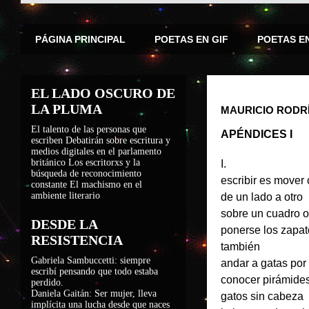
PÁGINA PRINCIPAL
POETAS EN GIF
POETAS E
EL LADO OSCURO DE
LA PLUMA
MAURICIO RODR
El talento de las personas que
APÉNDICES I
escriben
Debatirán sobre escritura y
medios digitales en el parlamento
británico
Los escritorxs y la
I.
búsqueda de reconocimiento
escribir es mover 
constante
El machismo en el
ambiente literario
de un lado a otro
sobre un cuadro o
DESDE LA
ponerse los zapa
RESISTENCIA
también
Gabriela Sambuccetti: siempre
andar a gatas por 
escribí pensando que todo estaba
conocer pirámides
perdido.
Daniela Gaitán: Ser mujer, lleva
gatos sin cabeza
implícita una lucha desde que naces