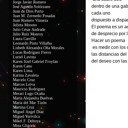
Jorge Javier Romero
dentro de una ga
José Agustín Solórzano
Juan de Dios Porto
cada uno
Juan M. Zermeño Posadas
dispuesto a dispar
Juan Romero Vinueza
Julieta Moreno
El poema es un ac
Julio César Andrade
de desprecio por 
Julio Ruíz Monroy
Laura Carrillo
Hacer un poema
Leonardo Pinto Villalba
es medir con los 
Lisbeth Alexandra Oña Morales
Lucas Rodríguez Fierro
las distancias del
Luriel Lavista
del deseo con las 
Karen Itzel Gabriel Froylán
Karen Cano
Karen Lima
Karina Zavaleta
Marcelo Cruz
Marcos Leiva
Mauricio Rodríguez
Merari Lugo Ocaña
María Alejandra Buelvas
María del Mar Tizón
Martina Cruz
Miguel Ángel Díaz
Miguel Yurivilca
Míkel F. Deltoya
Mina Gligoric