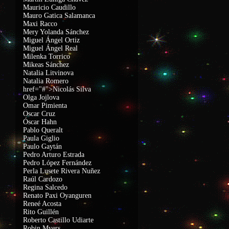
Mauricio Caudillo
Mauro Gatica Salamanca
Maxi Racco
Mery Yolanda Sánchez
Miguel Ángel Ortiz
Miguel Ángel Real
Milenka Torrico
Mikeas Sánchez
Natalia Litvinova
Natalia Romero
href="#">Nicolás Silva
Olga Jojlova
Omar Pimienta
Oscar Cruz
Óscar Hahn
Pablo Queralt
Paula Giglio
Paulo Gaytán
Pedro Arturo Estrada
Pedro López Fernández
Perla Lusete Rivera Nuñez
Raúl Cardozo
Regina Salcedo
Renato Paxi Oyanguren
Reneé Acosta
Rito Guillén
Roberto Castillo Udiarte
Robin Myers