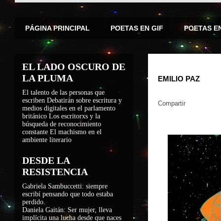
PÁGINA PRINCIPAL
POETAS EN GIF
POETAS E
EL LADO OSCURO DE
LA PLUMA
EMILIO PAZ
El talento de las personas que
escriben
Debatirán sobre escritura y
Compartir
medios digitales en el parlamento
británico
Los escritorxs y la
búsqueda de reconocimiento
constante
El machismo en el
ambiente literario
DESDE LA
RESISTENCIA
Gabriela Sambuccetti: siempre
escribí pensando que todo estaba
perdido.
Daniela Gaitán: Ser mujer, lleva
implícita una lucha desde que naces