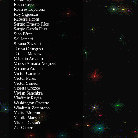
Rocío Cerón
Rosario Loperena
Roy Siguenza
Rubén Falconi
Sergio Ernesto Ríos
Sergio García Díaz
Sico Pérez
Sol Iametti
Susana Zazzetti
Teresa Orbegoso
Tatiana Mendoza
Valentín Arcadio
Vanesa Almada Noguerón
Verónica Aranda
Víctor Garrido
Víctor Pérez
Víctor Simeón
Violeta Orozco
Vivian Sanchbraj
Vladimir Reyna
Washington Cucurto
Wladimir Zambrano
Yadira Moreno
Yamila Marzan
Yirama Castaño
Zel Cabrera