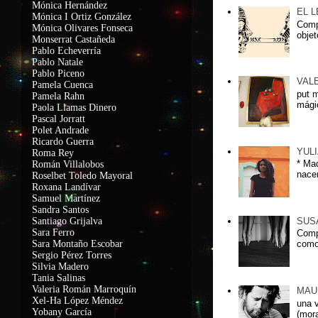
Mónica Hernández
EL 
Mónica I Ortiz González
Compa
Mónica Olivares Fonseca
objet
Monserrat Castañeda
Pablo Echeverría
Pablo Natale
Pablo Piceno
VAL
Pamela Cuenca
put 
Pamela Rahn
mágic
Paola Llamas Dinero
Pascal Jorratt
Polet Andrade
Ricardo Guerra
YUL
Roma Rey
* Ma
Román Villalobos
nacer
Roselbet Toledo Mayoral
Roxana Landívar
Samuel Martínez
Sandra Santos
SUS
Santiago Grijalva
Sara Ferro
Comp
Sara Montaño Escobar
como
Sergio Pérez Torres
Silvia Madero
Tania Salinas
Valeria Román Marroquín
MAU
Xel-Ha López Méndez
una 
Yobany García
(mora