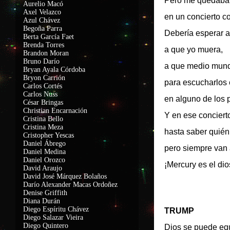
Pero me quedaba 
Aurelio Macó
Axel Velazco
en un concierto c
Azul Chávez
Begoña Parra
Debería esperar 
Berta García Faet
Brenda Torres
a que yo muera,
Brandon Moran
Bruno Darío
a que medio mun
Bryan Ayala Córdoba
Bryon Carrión
para escucharlos 
Carlos Cortés
Carlos Nuss
en alguno de los p
César Bringas
Christian Encarnación
Y en ese conciert
Cristina Bello
Cristina Meza
hasta saber quié
Cristopher Yescas
Daniel Ábrego
pero siempre van 
Daniel Medina
Daniel Orozco
¡Mercury es el dio
David Araujo
David José Márquez Bolaños
Darío Alexander Macas Ordoñez
Denise Griffith
Diana Durán
Diego Espíritu Chávez
TRUMP
Diego Salazar Vieira
Diego Quintero
Dios se puede equ