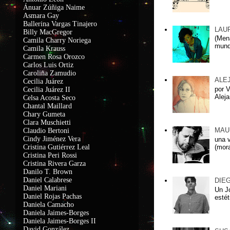
Ánuar Zúñiga Naime
Asmara Gay
Ballerina Vargas Tinajero
LAU
Billy MacGregor
(Men
Camila Charry Noriega
mundo
Camila Krauss
C
armen Rosa Orozco
Carlos Luis Ortiz
Carolina Zamudio
ALE
Cecilia Juárez
por 
Cecilia Juárez II
Aleja
Celsa Acosta Seco
Chantal Maillard
Chary Gumeta
Clara Muschietti
MAU
Claudio Bertoni
Cindy Jiménez Vera
una 
(mora
Cristina Gutiérrez Leal
Cristina Peri Rossi
Cristina Rivera Garza
Danilo T. Brown
Daniel Calabrese
DIE
Daniel Mariani
Un J
Daniel Rojas Pachas
estét
Daniela Camacho
Daniela Jaimes-Borges
Daniela Jaimes-Borges II
David González