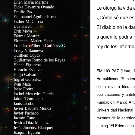
Ellen María Mertins
Eicka Deyanira Ovando
Le otorgó la vida 
Emilio Paz
Emmanuel Aguilar Rocha
¿Cómo sé que es 
Esther M. García
Eva Karen
El diablo no le da
Erik Moya
Fátima Alcaraz
a quien le podría 
Florencia Madeo Facente
Francisco Alberto Gutiérrez G
rey de los infierno
Fredy Villanueva
Guilhem Luycx
Guillermo Romo de los Reyes
Hanna Figueroa
Horacio Esparza
EMILIO PAZ (Lima, 19
Hugo Galván
Ha publicado “Septiem
Ingrid González
Iván Mata
de la revista litera
Isaac Freire
Ixchel Mercedes García
publicaciones y anto
Jaime Tzompantzi
Fundación Marco Anton
Janis Jacobo
Javier Bautista Muñoz
Universidad Nacional 
Javier Pacheco
Jazmín Cano
razones de la estética
Jessica Díaz Mendoza
el blog “El Edén de l
Jesús Jiménez Blanquet
Joaquín Eguren