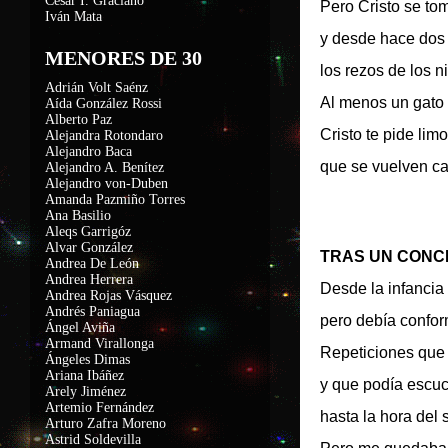
César I. Graciano
Pero Cristo se t
Iván Mata
y desde hace dos 
MENORES DE 30
los rezos de los n
Adrián Volt Saénz
Al menos un gato 
Aída González Rossi
Alberto Paz
Cristo te pide lim
Alejandra Rotondaro
Alejandro Baca
que se vuelven ca
Alejandro A. Benítez
Alejandro von-Duben
Amanda Pazmiño Torres
Ana Basilio
Aleqs Garrigóz
Alvar González
TRAS UN CONC
Andrea De León
Andrea Herrera
Desde la infancia
Andrea Rojas Vásquez
Andrés Paniagua
pero debía confor
Ángel Aviña
Armand Virallonga
Repeticiones que 
Ángeles Dimas
Ariana Ibáñez
y que podía escuc
Arely Jiménez
Artemio Fernández
hasta la hora del 
Arturo Zafra Moreno
Astrid Soldevilla