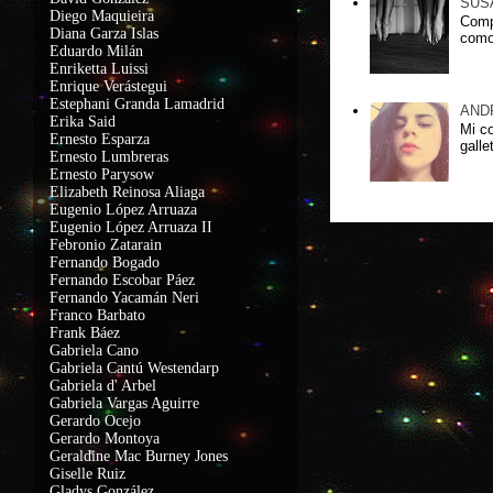
SUS
Diego Maquieira
Comp
Diana Garza Islas
como
Eduardo Milán
Enriketta Luissi
Enrique Verástegui
Estephani Granda Lamadrid
AND
Erika Said
Mi c
Ernesto Esparza
galle
Ernesto Lumbreras
Ernesto Parysow
Elizabeth Reinosa Aliaga
Eugenio López Arruaza
Eugenio López Arruaza II
Febronio Zatarain
Fernando Bogado
Fernando Escobar Páez
Fernando Yacamán Neri
Franco Barbato
Frank Báez
Gabriela Cano
Gabriela Cantú Westendarp
Gabriela d' Arbel
Gabriela Vargas Aguirre
Gerardo Ocejo
Gerardo Montoya
Geraldine Mac Burney Jones
Giselle Ruiz
Gladys González