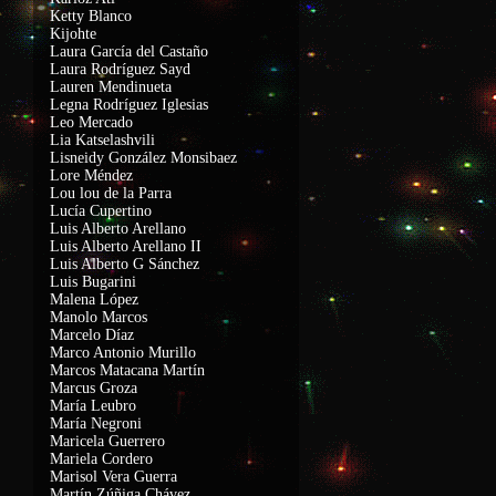
Ketty Blanco
Kijohte
Laura García del Castaño
Laura Rodríguez Sayd
Lauren Mendinueta
Legna Rodríguez Iglesias
Leo Mercado
Lia Katselashvili
Lisneidy González Monsibaez
Lore Méndez
Lou lou de la Parra
Lucía Cupertino
Luis Alberto Arellano
Luis Alberto Arellano II
Luis Alberto G Sánchez
Luis Bugarini
Malena López
Manolo Marcos
Marcelo Díaz
Marco Antonio Murillo
Marcos Matacana Martín
Marcus Groza
María Leubro
María Negroni
Maricela Guerrero
Mariela Cordero
Marisol Vera Guerra
Martín Zúñiga Chávez