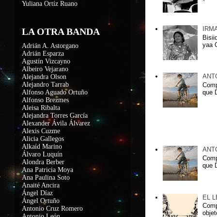
Yuliana Ortíz Ruano
IRM
LA OTRA BANDA
Bisii
yaa G
Adrián A. Astorgano
Adrián Esparza
Agustín Vizcayno
Albeiro Vejarano
ANT
Alejandra Olson
Alejandro Tarrab
Comp
que D
Alfonso Aguado Ortuño
Alfonso Brezmes
Aleisa Ribalta
Alejandra Torres García
Alexander Ávila Álvarez
Alexis Cuzme
Lxs más leidxs
Alicia Gallegos
Alkaíd Marino
ANT
Álvaro Luquín
Comp
Alondra Berber
que D
Ana Patricia Moya
Ana Paulina Soto
Anaité Ancira
Ángel Díaz
EL 
Ángel Ortuño
Compa
Antonio Cruz Romero
objet
Antonio León