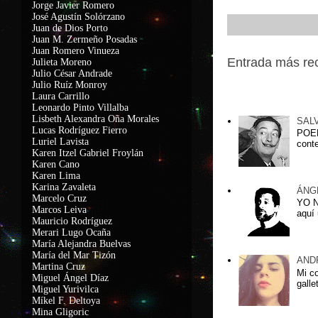
Jorge Javier Romero
José Agustín Solórzano
Juan de Dios Porto
Juan M. Zermeño Posadas
Juan Romero Vinueza
Entrada más re
Julieta Moreno
Julio César Andrade
Julio Ruíz Monroy
Laura Carrillo
Entradas popu
Leonardo Pinto Villalba
Lisbeth Alexandra Oña Morales
SAL
Lucas Rodríguez Fierro
POEM
Luriel Lavista
conte
Karen Itzel Gabriel Froylán
Karen Cano
Karen Lima
Karina Zavaleta
ÁNG
Marcelo Cruz
YO 
Marcos Leiva
aquí 
Mauricio Rodríguez
Merari Lugo Ocaña
María Alejandra Buelvas
María del Mar Tizón
AND
Martina Cruz
Mi c
Miguel Ángel Díaz
galle
Miguel Yurivilca
Míkel F. Deltoya
Mina Gligoric